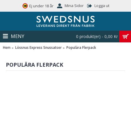
Mina Sidor
Logga ut
Ej under 18 år
MENY
0 produkt(er) - 0,00 Kr
Hem
Lössnus Express Snussatser
Populära Flerpack
POPULÄRA FLERPACK