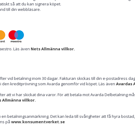
iskt så att du kan signera köpet.
änd till din webbläsare.
Maestro. Läs även
Nets Allmänna villkor.
er vid betalning inom 30 dagar. Fakturan skickas till din e-postadress dage
s i den kreditprövning som Avarda genomför vid köpet. Läs även
Avardas A
ter att vi har skickat dina varor. För att betala mot Avarda Delbetalning må
 Allmänna villkor.
du en betalningsanmärkning. Det kan leda till svårigheter att få hyra bostad
nns på
www.konsumentverket.se