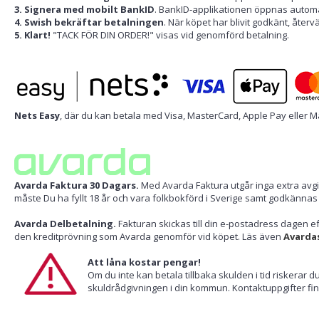
3. Signera med mobilt BankID
. BankID-applikationen öppnas automat
4. Swish bekräftar betalningen
. När köpet har blivit godkänt, återv
5. Klart!
"TACK FÖR DIN ORDER!" visas vid genomförd betalning.
Nets Easy
, där du kan betala med Visa, MasterCard, Apple Pay eller 
Avarda Faktura 30 Dagars.
Med Avarda Faktura utgår inga extra avgift
måste Du ha fyllt 18 år och vara folkbokförd i Sverige samt godkänna
Avarda Delbetalning.
Fakturan skickas till din e-postadress dagen ef
den kreditprövning som Avarda genomför vid köpet. Läs även
Avardas
Att låna kostar pengar!
Om du inte kan betala tillbaka skulden i tid riskerar 
skuldrådgivningen i din kommun. Kontaktuppgifter fi