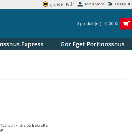
Mina Sidor
Logga ut
Ej under 18 år
0 produkt(er) - 0,00 Kr
össnus Express
Gör Eget Portionssnus
456) och klicka på Bekräfta.
AB.