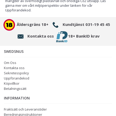
mängder av överflödigt plastavfall och onödiga Co2 utsläpp. Läs
gärna mer om vårt miljöperspektiv under länken för vår
Uppförandekod.
Åldersgräns 18+
Kundtjänst 031-19 45 45
Kontakta oss
18+ BankID krav
SWEDSNUS
Om Oss
Kontakta oss
Sekretesspolicy
Uppförandekod
Köpvillkor
Betalningssätt
INFORMATION
Fraktsätt och Leveranstider
Beredningsinstruktioner