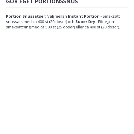
GÖR EGET PORTIONSSNUS
Portion Snussatser:
Välj mellan
Instant Portion
- Smaksatt
snussats med ca 400 st (20 dosor) och
Super Dry
- För egen
smaksättning med ca 500 st (25 dosor) eller ca 400 st (20 dosor).
Populära Flerpack
Instant Portion
Super Dry
Su