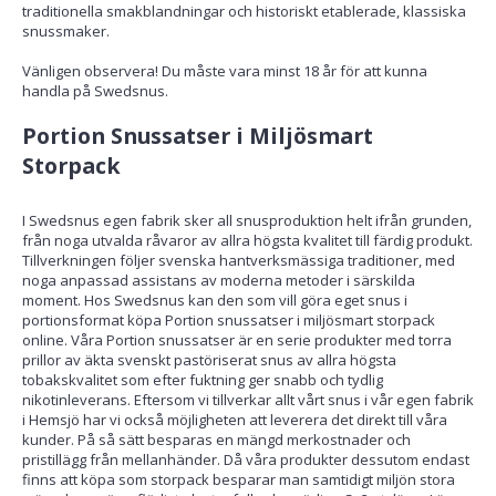
traditionella smakblandningar och historiskt etablerade, klassiska
snussmaker.
Vänligen observera! Du måste vara minst 18 år för att kunna
handla på Swedsnus.
Portion Snussatser i Miljösmart
Storpack
I Swedsnus egen fabrik sker all snusproduktion helt ifrån grunden,
från noga utvalda råvaror av allra högsta kvalitet till färdig produkt.
Tillverkningen följer svenska hantverksmässiga traditioner, med
noga anpassad assistans av moderna metoder i särskilda
moment. Hos Swedsnus kan den som vill göra eget snus i
portionsformat köpa Portion snussatser i miljösmart storpack
online. Våra Portion snussatser är en serie produkter med torra
prillor av äkta svenskt pastöriserat snus av allra högsta
tobakskvalitet som efter fuktning ger snabb och tydlig
nikotinleverans. Eftersom vi tillverkar allt vårt snus i vår egen fabrik
i Hemsjö har vi också möjligheten att leverera det direkt till våra
kunder. På så sätt besparas en mängd merkostnader och
pristillägg från mellanhänder. Då våra produkter dessutom endast
finns att köpa som storpack besparar man samtidigt miljön stora