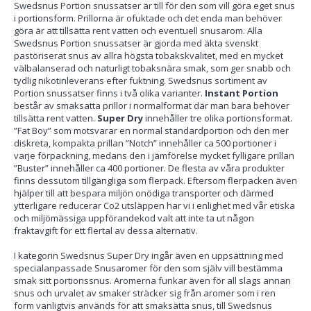
Swedsnus Portion snussatser är till för den som vill göra eget snus
i portionsform. Prillorna är ofuktade och det enda man behöver
göra är att tillsätta rent vatten och eventuell snusarom. Alla
Swedsnus Portion snussatser är gjorda med äkta svenskt
pastöriserat snus av allra högsta tobakskvalitet, med en mycket
välbalanserad och naturligt tobaksnära smak, som ger snabb och
tydlig nikotinleverans efter fuktning. Swedsnus sortiment av
Portion snussatser finns i två olika varianter.
Instant Portion
består av smaksatta prillor i normalformat där man bara behöver
tillsätta rent vatten.
Super Dry
innehåller tre olika portionsformat.
”Fat Boy” som motsvarar en normal standardportion och den mer
diskreta, kompakta prillan ”Notch” innehåller ca 500 portioner i
varje förpackning, medans den i jämförelse mycket fylligare prillan
”Buster” innehåller ca 400 portioner. De flesta av våra produkter
finns dessutom tillgängliga som flerpack. Eftersom flerpacken även
hjälper till att bespara miljön onödiga transporter och därmed
ytterligare reducerar Co2 utsläppen har vi i enlighet med vår etiska
och miljömässiga uppförandekod valt att inte ta ut någon
fraktavgift för ett flertal av dessa alternativ.
I kategorin Swedsnus Super Dry ingår även en uppsättning med
specialanpassade Snusaromer för den som själv vill bestämma
smak sitt portionssnus. Aromerna funkar även för all slags annan
snus och urvalet av smaker sträcker sig från aromer som i ren
form vanligtvis används för att smaksätta snus, till Swedsnus