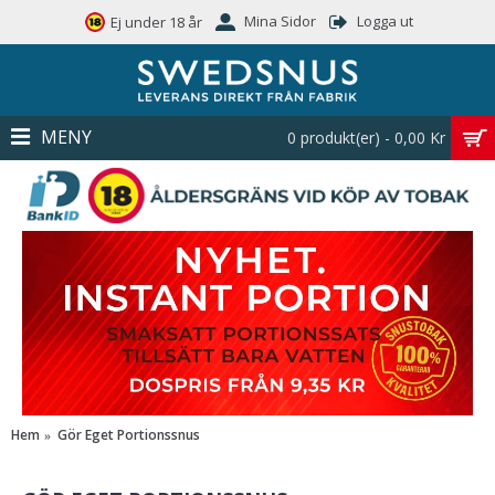
Mina Sidor
Logga ut
Ej under 18 år
MENY
0 produkt(er) - 0,00 Kr
Hem
Gör Eget Portionssnus