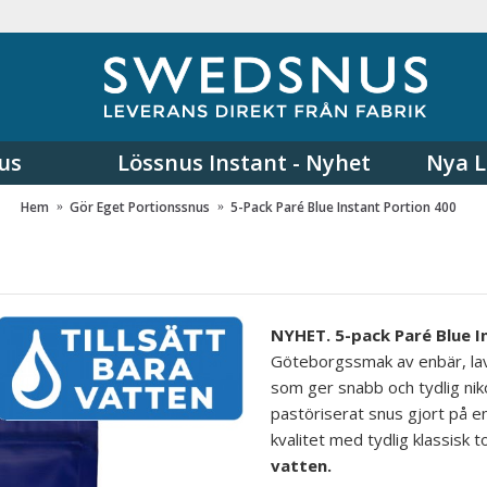
us
Lössnus Instant - Nyhet
Nya L
Hem
Gör Eget Portionssnus
5-Pack Paré Blue Instant Portion 400
NYHET. 5-pack Paré Blue I
Göteborgssmak av enbär, lave
som ger snabb och tydlig niko
pastöriserat snus gjort på en
kvalitet med tydlig klassisk
vatten.