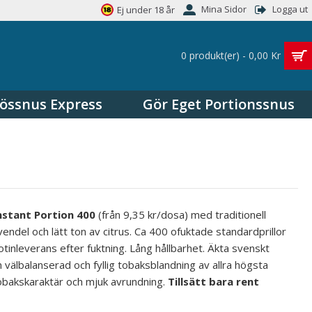
Mina Sidor
Logga ut
Ej under 18 år
0 produkt(er) - 0,00 Kr
össnus Express
Gör Eget Portionssnus
nstant Portion 400
(från 9,35 kr/dosa) med traditionell
ndel och lätt ton av citrus. Ca 400 ofuktade standardprillor
tinleverans efter fuktning. Lång hållbarhet. Äkta svenskt
 välbalanserad och fyllig tobaksblandning av allra högsta
 tobakskaraktär och mjuk avrundning.
Tillsätt bara rent