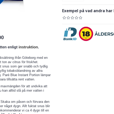
Exempel på vad andra har
00
tten enligt
instruktion
.
aksättning ifrån Göteborg med en
ton av citrus för friskhet.
at snus som ger snabb och tydlig
yllig tobaksblandning av allra
. Paré Blue Instant Portion lämpar
ara tillsätta rent vatten.
e maxmängden för att undvika att
du kan alltid slå på mer vatten i
n. Skaka om påsen och förvara den
er något dygn. Allt fuktat snus blir
rekommenderar vi ca 4 dygn till en