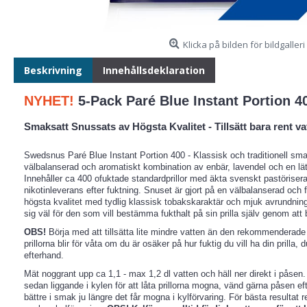
Klicka på bilden för bildgalleri
Beskrivning
Innehållsdeklaration
NYHET!
5-Pack Paré Blue Instant Portion 4
Smaksatt Snussats av Högsta Kvalitet - Tillsätt bara rent va
Swedsnus Paré Blue Instant Portion 400 - Klassisk och traditionell sm
välbalanserad och aromatiskt kombination av enbär, lavendel och en lätt 
Innehåller ca 400 ofuktade standardprillor med äkta svenskt pastöriser
nikotinleverans efter fuktning. Snuset är gjort på en välbalanserad och f
högsta kvalitet med tydlig klassisk tobakskaraktär och mjuk avrundning
sig väl för den som vill bestämma fukthalt på sin prilla själv genom att b
OBS!
Börja med att tillsätta lite mindre vatten än den rekommenderad
prillorna blir för våta om du är osäker på hur fuktig du vill ha din prilla, 
efterhand.
Mät noggrant upp ca 1,1 - max 1,2 dl vatten och häll ner direkt i påse
sedan liggande i kylen för att låta prillorna mogna, vänd gärna påsen eft
bättre i smak ju längre det får mogna i kylförvaring. För bästa resultat 