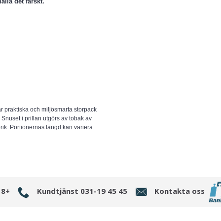
ålla det färskt.
vår praktiska och miljösmarta storpack
. Snuset i prillan utgörs av tobak av
brik. Portionernas längd kan variera.
18+
Kundtjänst 031-19 45 45
Kontakta oss