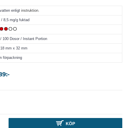
 vatten enligt
instruktion
.
 / 8,5 mg/g fuktad
/ 100 Dosor / Instant Portion
a 18 mm x 32 mm
en förpackning
KÖP