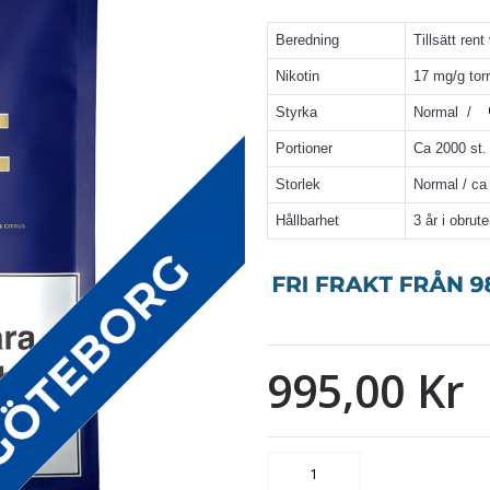
Beredning
Tillsätt rent
Nikotin
17 mg/g torr
Styrka
Normal /
Portioner
Ca 2000 st. 
Storlek
Normal / c
Hållbarhet
3 år i obrut
995,00 Kr