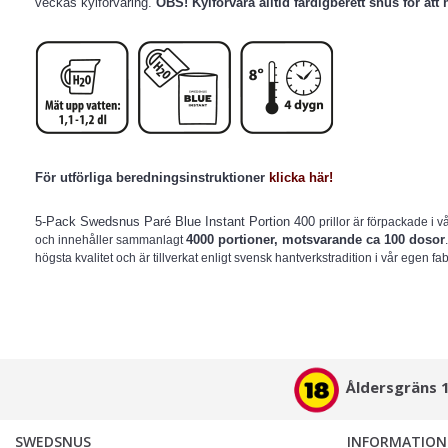
veckas kylförvaring.
OBS! Kylförvara alltid färdigberett snus för att h
För utförliga beredningsinstruktioner
klicka här!
5-Pack Swedsnus Paré Blue Instant Portion 400
prillor är förpackade i 
4000 portioner, motsvarande ca 100 dosor
och innehåller sammanlagt
högsta kvalitet och är tillverkat enligt svensk hantverkstradition i vår egen fa
Åldersgräns 
SWEDSNUS
INFORMATION