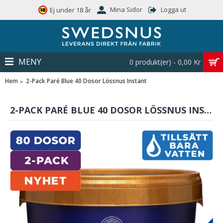
Mina Sidor
Logga ut
Ej under 18 år
MENY
0 produkt(er) - 0,00 Kr
Hem
2-Pack Paré Blue 40 Dosor Lössnus Instant
2-PACK PARÉ BLUE 40 DOSOR LÖSSNUS INSTANT