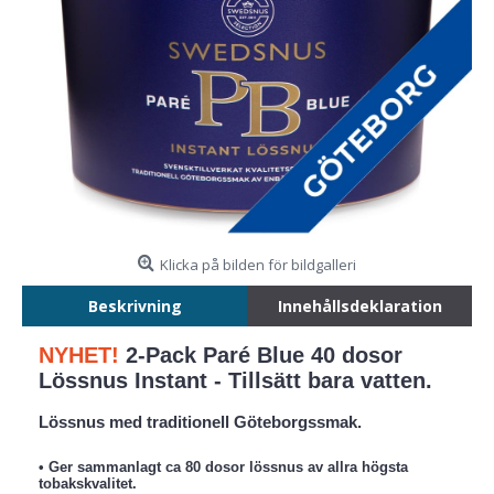
Klicka på bilden för bildgalleri
Beskrivning
Innehållsdeklaration
NYHET!
2-Pack Paré Blue 40 dosor
Lössnus Instant - Tillsätt bara vatten.
Lössnus med traditionell Göteborgssmak.
• Ger sammanlagt ca 80 dosor lössnus av allra högsta
tobakskvalitet.