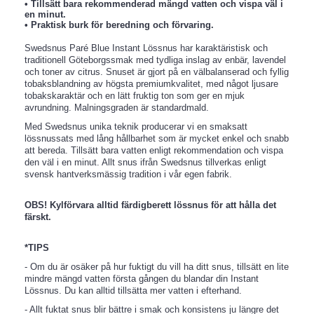
• Tillsätt bara rekommenderad mängd vatten och vispa väl i
en minut.
• Praktisk burk för beredning och förvaring.
Swedsnus Paré Blue Instant Lössnus har karaktäristisk och
traditionell Göteborgssmak med tydliga inslag av enbär, lavendel
och toner av citrus. Snuset är gjort på en välbalanserad och fyllig
tobaksblandning av högsta premiumkvalitet, med något ljusare
tobakskaraktär och en lätt fruktig ton som ger en mjuk
avrundning. Malningsgraden är standardmald.
Med Swedsnus unika teknik producerar vi en smaksatt
lössnussats med lång hållbarhet som är mycket enkel och snabb
att bereda. Tillsätt bara vatten enligt rekommendation och vispa
den väl i en minut. Allt snus ifrån Swedsnus tillverkas enligt
svensk hantverksmässig tradition i vår egen fabrik.
OBS! Kylförvara alltid färdigberett lössnus för att hålla det
färskt.
*TIPS
- Om du är osäker på hur fuktigt du vill ha ditt snus, tillsätt en lite
mindre mängd vatten första gången du blandar din Instant
Lössnus. Du kan alltid tillsätta mer vatten i efterhand.
- Allt fuktat snus blir bättre i smak och konsistens ju längre det