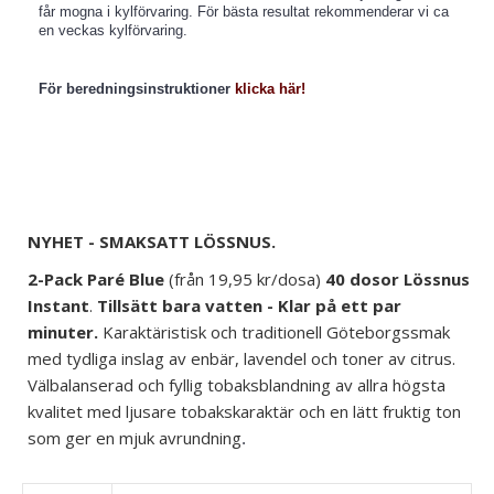
får mogna i kylförvaring. För bästa resultat rekommenderar vi ca
en veckas kylförvaring.
För beredningsinstruktioner
klicka här!
NYHET - SMAKSATT LÖSSNUS.
2-Pack Paré Blue
(från
19,95
kr/dosa)
4
0 dosor
Lössnus
Instant
.
Tillsätt bara vatten - Klar på ett par
minuter.
Karaktäristisk och traditionell Göteborgssmak
med tydliga inslag av enbär, lavendel och toner av citrus.
Välbalanserad och fyllig tobaksblandning av allra högsta
kvalitet med ljusare tobakskaraktär och en lätt fruktig ton
som ger en mjuk avrundning
.