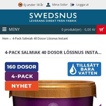
Mina Sidor
Logga ut
Ej under 18 år
MENY
0 produkt(er) - 0,00 Kr
Hem
4-Pack Salmiak 40 Dosor Lössnus Instant
4-PACK SALMIAK 40 DOSOR LÖSSNUS INSTANT