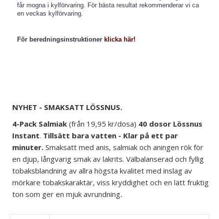
får mogna i kylförvaring. För bästa resultat rekommenderar vi ca
en veckas kylförvaring.
För beredningsinstruktioner
klicka här!
NYHET - SMAKSATT LÖSSNUS.
4-Pack Salmiak
(från 19,95 kr/dosa)
40 dosor
Lössnus
Instant
.
Tillsätt bara vatten - Klar på ett par
minuter.
Smaksatt med anis, salmiak och aningen rök för
en djup, långvarig smak av lakrits. Välbalanserad och fyllig
tobaksblandning av allra högsta kvalitet med inslag av
mörkare tobakskaraktär, viss kryddighet och en lätt fruktig
ton som ger en mjuk avrundning
.