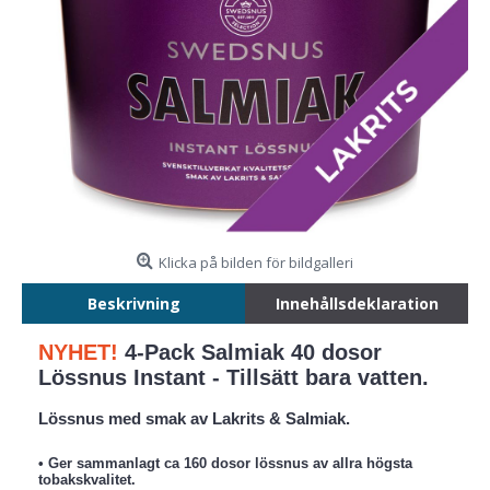
Klicka på bilden för bildgalleri
Beskrivning
Innehållsdeklaration
NYHET!
4-Pack Salmiak 40 dosor
Lössnus Instant - Tillsätt bara vatten.
Lössnus med smak av Lakrits & Salmiak.
• Ger sammanlagt ca 160 dosor lössnus av allra högsta
tobakskvalitet.