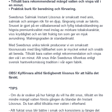
• Tillsätt bara rekommenderad mängd vatten och vispa väl i
en minut.
• Praktisk burk för beredning och förvaring.
Swedsnus Salmiak Instant Lössnus är smaksatt med anis,
salmiak och aningen rök för en djup, långvarig smak av lakrits.
Snuset är gjort på en välbalanserad och fyllig tobaksblandning av
högsta premiumkvalitet med inslag av mörkare tobakskaraktär,
viss kryddighet och en lätt fruktig ton som ger en mjuk
avrundning. Malningsgraden är standardmald.
Med Swedsnus unika teknik producerar vi en smaksatt
lössnussats med lång hållbarhet som är mycket enkel och snabb
att bereda. Tillsätt bara vatten enligt rekommendation och vispa
den väl i en minut. Allt snus ifrån Swedsnus tillverkas enligt
svensk hantverksmässig tradition i vår egen fabrik.
OBS! Kylförvara alltid färdigberett lössnus för att hålla det
färskt.
*TIPS
- Om du är osäker på hur fuktigt du vill ha ditt snus, tillsätt en lite
mindre mängd vatten första gången du blandar din Instant
Lössnus. Du kan alltid tillsätta mer vatten i efterhand.
- Allt fuktat snus blir bättre i smak och konsistens ju längre det