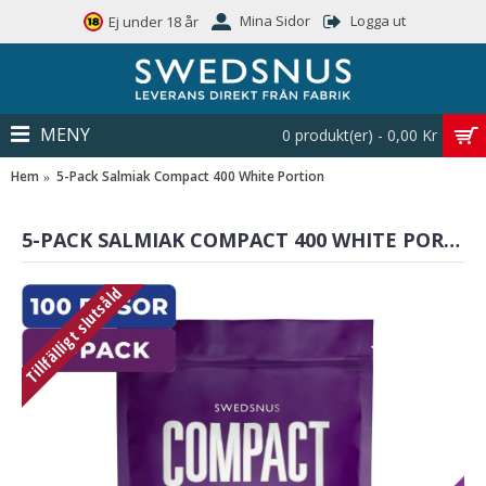
Mina Sidor
Logga ut
Ej under 18 år
MENY
0 produkt(er) - 0,00 Kr
Hem
5-Pack Salmiak Compact 400 White Portion
5-PACK SALMIAK COMPACT 400 WHITE PORTION
Tillfälligt slutsåld