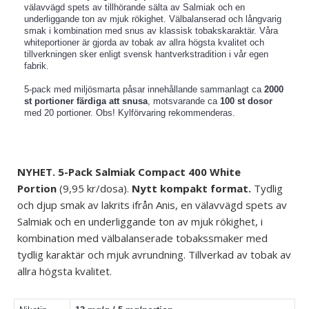
välavvägd spets av tillhörande sälta av Salmiak och en
underliggande ton av mjuk rökighet. Välbalanserad och långvarig
smak i kombination med snus av klassisk tobakskaraktär. Våra
whiteportioner är gjorda av tobak av allra högsta kvalitet och
tillverkningen sker enligt svensk hantverkstradition i vår egen
fabrik.
5-pack med miljösmarta påsar innehållande sammanlagt ca
2000
st portioner färdiga att snusa
, motsvarande ca
100 st dosor
med 20 portioner. Obs! Kylförvaring rekommenderas.
NYHET. 5-Pack Salmiak Compact 400 White
Portion
(9,95 kr/dosa).
Nytt kompakt format.
Tydlig
och djup smak av lakrits ifrån Anis, en välavvägd spets av
Salmiak och en underliggande ton av mjuk rökighet, i
kombination med
välbalanserade
tobakssmaker med
tydlig karaktär och mjuk avrundning. Tillverkad av tobak av
allra högsta kvalitet.