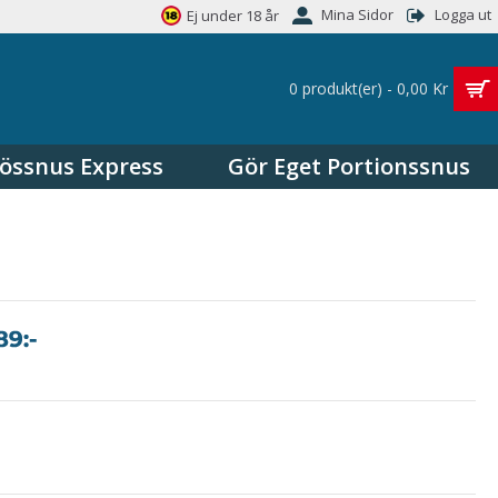
Mina Sidor
Logga ut
Ej under 18 år
0 produkt(er) - 0,00 Kr
össnus Express
Gör Eget Portionssnus