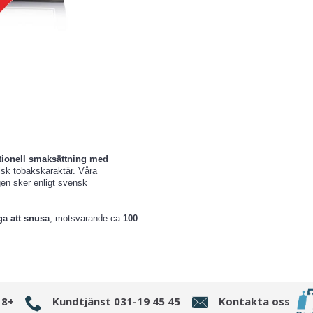
tionell smaksättning med
sk tobakskaraktär. Våra
ngen sker enligt svensk
ga att snusa
, motsvarande ca
100
18+
Kundtjänst 031-19 45 45
Kontakta oss