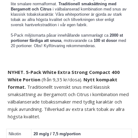
lite smalare normalformat.
Traditionell smaksättning med
Bergamott och Citrus
i välbalanserad kombination med snus av
klassisk tobakskaraktär. Våra whiteportioner är gjorda av stark
tobak av allra högsta kvalitet och tillverkningen sker enligt
svensk hantverkstradition i vår egen fabrik.
5-Pack miljösmarta påsar innehållande sammanlagt ca
2000 st
portioner färdiga att snusa
, motsvarande ca
100 st dosor
med
20 portioner. Obs! Kylförvaring rekommenderas.
NYHET. 5-Pack White Extra Strong Compact
400
White Portion
(från 9,35 kr/dosa).
Nytt kompakt
format.
Traditionellt svenskt snus med klassisk
smaksättning av Bergamott och Citrus i kombination med
välbalanserade
tobakssmaker med tydlig karaktär och
mjuk avrundning. Tillverkad av extra stark tobak av allra
högsta kvalitet.
Nikotin
20 mg/g / 7,5 mg/portion