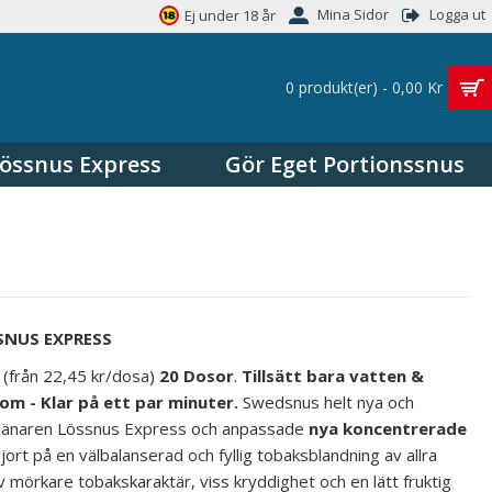
Mina Sidor
Logga ut
Ej under 18 år
0 produkt(er) - 0,00 Kr
össnus Express
Gör Eget Portionssnus
SNUS EXPRESS
s
(från 22,45 kr/dosa)
20 Dosor
.
Tillsätt bara vatten &
om - Klar på ett par minuter.
Swedsnus helt nya och
tjänaren Lössnus Express och anpassade
nya koncentrerade
ort på en välbalanserad och fyllig tobaksblandning av allra
v mörkare tobakskaraktär, viss kryddighet och en lätt fruktig