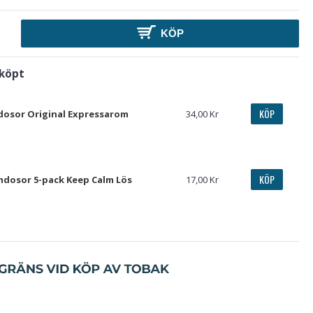
KÖP
 köpt
KÖP
 dosor Original Expressarom
34,00 Kr
KÖP
dosor 5-pack Keep Calm Lös
17,00 Kr