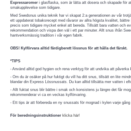
Expressaromer
i glasflaska, som är lätta att dosera och skapade för 
smakupplevelse som tidigare.
Med Swedsnus unika teknik har vi skapat 2:a generationen av vår trot
ett uppdaterat tobaksrecept med råvaror av allra högsta kvalitet, bättre
precis som tidigare mycket enkel att bereda. Tillsätt bara vatten och e
rekommendation och vispa den väl i ett par minuter. Allt snus ifrån Swe
hantverksmässig tradition i vår egen fabrik.
OBS!
Kylförvara alltid färdigberett lössnus för att hålla det färskt.
*TIPS
- Använd alltid god hygien och rena verktyg för att undvika att påverka k
- Om du är osäker på hur fuktigt du vill ha ditt snus, tillsätt en lite m
blandar din Express Lössnussats. Du kan alltid tillsätta mer vatten i ef
- Allt fuktat snus blir bättre i smak och konsistens ju längre det får mog
rekommenderar vi ca en veckas kylförvaring.
- Ett tips är att förbereda en ny snussats för mognad i kylen varje gån
För beredningsinstruktioner
klicka här!