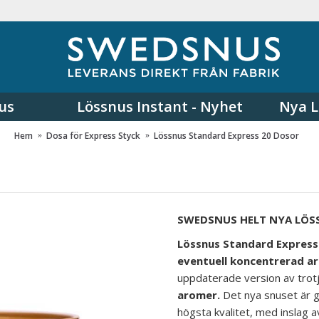
us
Lössnus Instant - Nyhet
Nya L
Hem
Dosa för Express Styck
Lössnus Standard Express 20 Dosor
SWEDSNUS HELT NYA LÖS
Lössnus Standard Expres
eventuell koncentrerad ar
uppdaterade version av tro
aromer.
Det nya snuset är gj
högsta kvalitet, med inslag a