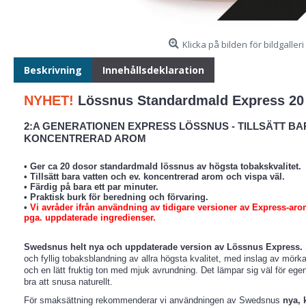
Klicka på bilden för bildgalleri
Beskrivning
Innehållsdeklaration
NYHET!
Lössnus Standardmald Express 20
2:A GENERATIONEN EXPRESS LÖSSNUS - TILLSÄTT BA
KONCENTRERAD AROM
• Ger ca 20 dosor standardmald lössnus av högsta tobakskvalitet.
• Tillsätt bara vatten och ev. koncentrerad arom och vispa väl.
• Färdig på bara ett par minuter.
• Praktisk burk för beredning och förvaring.
•
Vi avråder ifrån användning av tidigare versioner av Express-arom
pga. uppdaterade ingredienser.
Swedsnus helt nya och uppdaterade version av Lössnus Express.
och fyllig tobaksblandning av allra högsta kvalitet, med inslag av mörk
och en lätt fruktig ton med mjuk avrundning. Det lämpar sig väl för eg
bra att snusa naturellt.
För smaksättning rekommenderar vi användningen av Swedsnus
nya, 