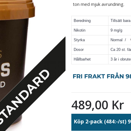
ton med mjuk avrundning.
Beredning
Tillsätt bar
Nikotin
9 mg/g
Styrka
Normal /
Dosor
Ca 20 st. fä
Hållbarhet
3 år i obrut
489,00 Kr
Köp 2-pack
9
(484:-/st)