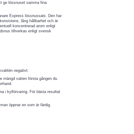
att ge lössnuset samma fina
jänare Express lössnussats. Den har
 konsistens, lång hållbarhet och är
ventuell koncentrerad arom enligt
dsnus tillverkas enligt svensk
valitén negativt.
indre mängd vatten första gången du
terhand.
na i kylförvaring. För bästa resultat
g man öppnar en som är färdig.