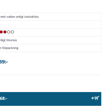
a rent vatten enligt
instruktion
.
rdigt lössnus
en förpackning
68:-