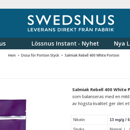
us
Lössnus Instant - Nyhet
Nya L
Hem
Dosa för Portion Styck
Salmiak Rebell 400 White Portion
Salmiak Rebell 400 White 
som balanseras med en mild r
av högsta kvalitet ger det e
Nikotin
13 mg/g / 
Styrka
Normal /