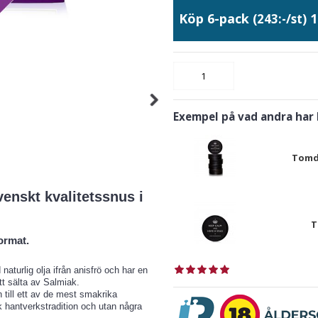
Köp 6-pack
1
(243:-/st)
Exempel på vad andra har
Tomdo
enskt kvalitetssnus i
T
ormat.
turlig olja ifrån anisfrö och har en
tt sälta av Salmiak.
till ett av de mest smakrika
 hantverkstradition och utan några