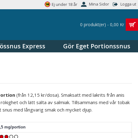
Mina Sidor
Logga ut
Ej under 18 år
0 produkt(er) - 0,00 Kr
össnus Express
Gör Eget Portionssnus
Portion
(från 12,15 kr/dosa). Smaksatt med lakrits från anis
ökighet och lätt sälta av salmiak. Tillsammans med vår tobak
tt
snus med
långvarig smak och mycket djup.
6,5 mg/portion