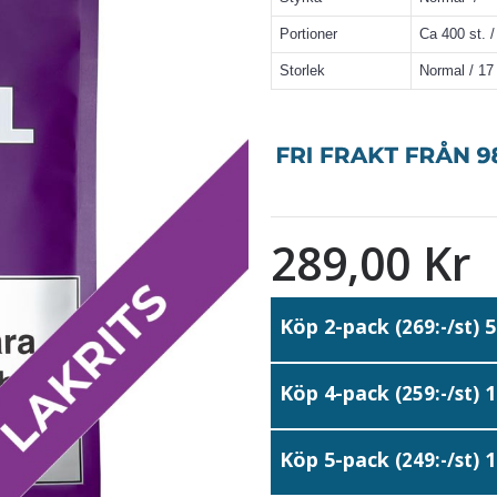
Portioner
Ca 400 st. /
Storlek
Normal / 1
289,00 Kr
Köp 2-pack
5
(269:-/st)
Köp 4-pack
1
(259:-/st)
Köp 5-pack
1
(249:-/st)