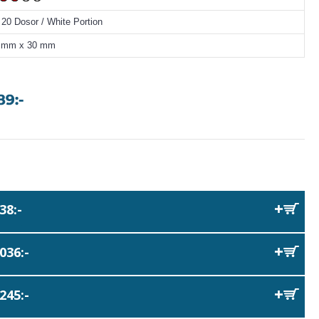
 20 Dosor / White Portion
7 mm x 30 mm
38:-
036:-
245:-