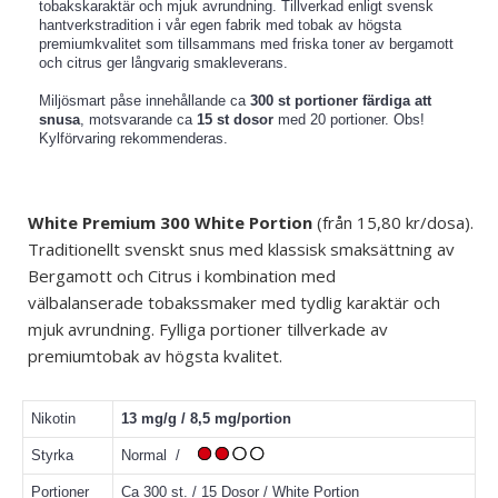
tobakskaraktär och mjuk avrundning. Tillverkad enligt svensk
hantverkstradition i vår egen fabrik med tobak av högsta
premiumkvalitet som tillsammans med friska toner av bergamott
och citrus ger långvarig smakleverans.
Miljösmart påse innehållande ca
300 st portioner färdiga att
snusa
, motsvarande ca
15 st dosor
med 20 portioner. Obs!
Kylförvaring rekommenderas.
White Premium 300 White Portion
(från 15,80 kr/dosa).
Traditionellt svenskt snus med klassisk smaksättning av
Bergamott och Citrus i kombination med
välbalanserade
tobakssmaker med tydlig karaktär och
mjuk avrundning. Fylliga portioner tillverkade av
premiumtobak av högsta kvalitet.
Nikotin
13 mg/g / 8,5 mg/portion
Styrka
Normal /
Portioner
Ca 300 st. / 15 Dosor / White Portion