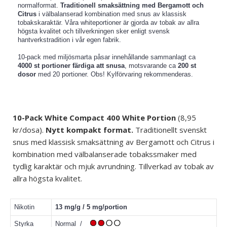
normalformat.
Traditionell smaksättning med Bergamott och
Citrus
i välbalanserad kombination med snus av klassisk
tobakskaraktär. Våra whiteportioner är gjorda av tobak av allra
högsta kvalitet och tillverkningen sker enligt svensk
hantverkstradition i vår egen fabrik.
10-pack med miljösmarta påsar innehållande sammanlagt ca
4000 st portioner färdiga att snusa
, motsvarande ca
200 st
dosor
med 20 portioner. Obs! Kylförvaring rekommenderas.
10-Pack White Compact 400 White Portion
(8,95
kr/dosa).
Nytt kompakt format.
Traditionellt svenskt
snus med klassisk smaksättning av Bergamott och Citrus i
kombination med
välbalanserade
tobakssmaker med
tydlig karaktär och mjuk avrundning. Tillverkad av tobak av
allra högsta kvalitet.
Nikotin
13 mg/g / 5 mg/portion
Styrka
Normal /