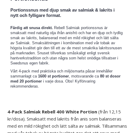
Portionssnus med djup smak av salmiak & lakrits i
nytt och fylligare format.
Färdig att snusa direkt.
Rebell Salmiak portionssnus är
smaksatt med naturlig olja ifrån anisfrö och har en djup och tydlig
smak av lakrits, balanserad med en mild rökighet och lätt sälta
av Salmiak. Smaksättningen i kombination med vår tobak av
högsta kvalitet gör den till ett av de mest smakrika lakritssnusen
på marknaden. Snuset tillverkas småskaligt enligt svensk
hantverkstradition och utan några som helst onödiga tillsatser i
Swedsnus egen fabrik.
Vårt 4-pack med praktiska och miljösmarta påsar innehåller
sammanlagt ca
1600 st portioner
, motsvarande ca
80 st dosor
med 20 portioner
i varje dosa. Obs! Kylförvaring
rekommenderas.
4-Pack
Salmiak
Rebell
400 White Portion
(från 12,15
kr/dosa). Smaksatt med lakrits från anis som balanseras
med en mild rökighet och lätt sälta av salmiak. Tillsammans
med vår tobak av högsta kvalitet ger det ett snus med