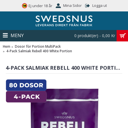
Mina Sidor
Logga ut
Ej under 18 år
MENY
0 produkt(er) - 0,00 Kr
Hem
Dosor för Portion MultiPack
4-Pack Salmiak Rebell 400 White Portion
4-PACK SALMIAK REBELL 400 WHITE PORTION