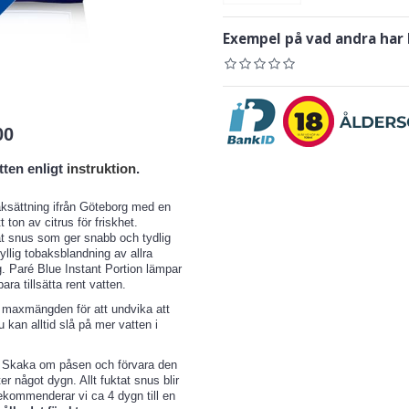
Exempel på vad andra har
00
tten enligt
instruktion
.
aksättning ifrån Göteborg med en
ton av citrus för friskhet.
at snus som ger snabb och tydlig
yllig tobaksblandning av allra
. Paré Blue Instant Portion lämpar
ara tillsätta rent vatten.
e maxmängden för att undvika att
du kan alltid slå på mer vatten i
n. Skaka om påsen och förvara den
er något dygn. Allt fuktat snus blir
rekommenderar vi ca 4 dygn till en