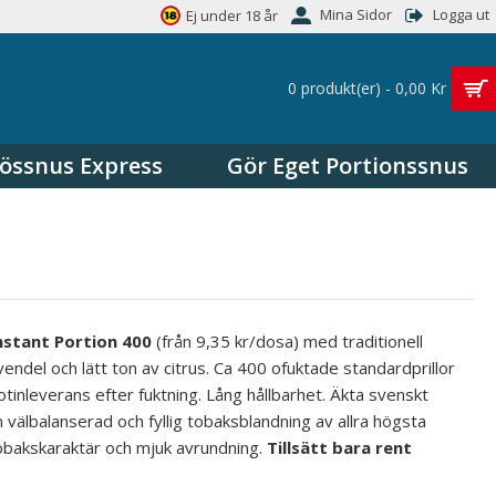
Mina Sidor
Logga ut
Ej under 18 år
0 produkt(er) - 0,00 Kr
össnus Express
Gör Eget Portionssnus
nstant Portion 400
(från 9,35 kr/dosa) med traditionell
ndel och lätt ton av citrus. Ca 400 ofuktade standardprillor
tinleverans efter fuktning. Lång hållbarhet. Äkta svenskt
 välbalanserad och fyllig tobaksblandning av allra högsta
 tobakskaraktär och mjuk avrundning.
Tillsätt bara rent