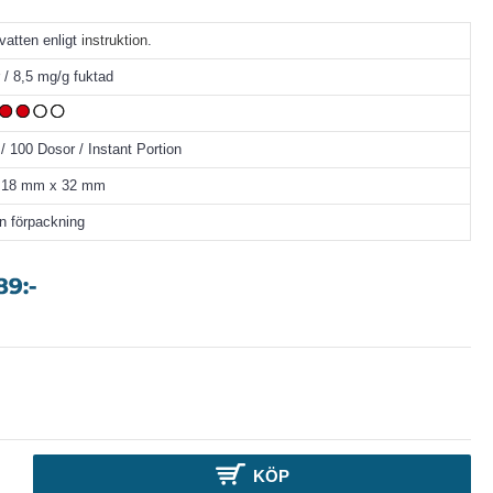
 vatten enligt
instruktion
.
 / 8,5 mg/g fuktad
/ 100 Dosor / Instant Portion
a 18 mm x 32 mm
en förpackning
KÖP