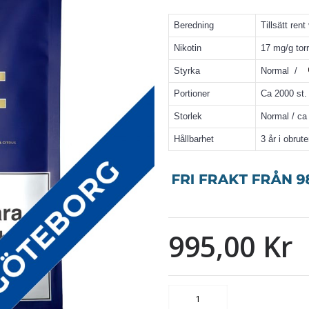
Beredning
Tillsätt rent
Nikotin
17 mg/g torr
Styrka
Normal /
Portioner
Ca 2000 st. 
Storlek
Normal / c
Hållbarhet
3 år i obrut
995,00 Kr