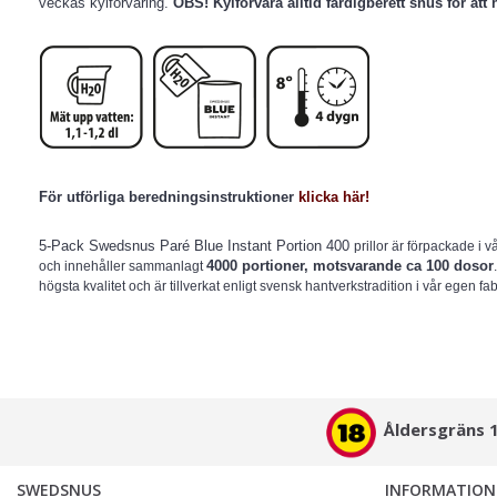
veckas kylförvaring.
OBS! Kylförvara alltid färdigberett snus för att h
För utförliga beredningsinstruktioner
klicka här!
5-Pack Swedsnus Paré Blue Instant Portion 400
prillor är förpackade i 
4000 portioner, motsvarande ca 100 dosor
och innehåller sammanlagt
högsta kvalitet och är tillverkat enligt svensk hantverkstradition i vår egen fa
Åldersgräns 
SWEDSNUS
INFORMATION