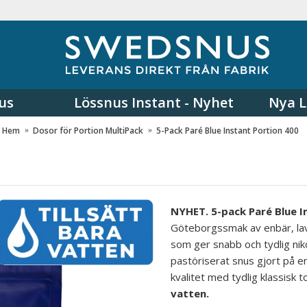
us
Lössnus Instant - Nyhet
Nya L
Hem
Dosor för Portion MultiPack
5-Pack Paré Blue Instant Portion 400
NYHET. 5-pack Paré Blue I
Göteborgssmak av enbär, lave
som ger snabb och tydlig niko
pastöriserat snus gjort på en
kvalitet med tydlig klassisk
vatten.