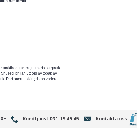
ålla det färskt.
vår praktiska och miljösmarta storpack
. Snuset i prillan utgörs av tobak av
brik. Portionernas längd kan variera.
18+
Kundtjänst 031-19 45 45
Kontakta oss