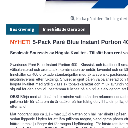
Klicka på bilden för bildgalleri
Beskrivning
Innehållsdeklaration
NYHET!
5-Pack Paré Blue Instant Portion 4
Smaksatt Snussats av Högsta Kvalitet - Tillsätt bara rent va
Swedsnus Paré Blue Instant Portion 400 - Klassisk och traditionell sm
välbalanserad och aromatiskt kombination av enbär, lavendel och en lätt 
Innehåller ca 400 ofuktade standardprillor med äkta svenskt pastöriser
nikotinleverans efter fuktning. Snuset är gjort på en välbalanserad och f
högsta kvalitet med tydlig klassisk tobakskaraktär och mjuk avrundning
sig väl för den som vill bestämma fukthalt på sin prilla själv genom att b
OBS!
Börja med att tillsätta lite mindre vatten än den rekommenderad
prillorna blir för våta om du är osäker på hur fuktig du vill ha din prilla, 
efterhand.
Mät noggrant upp ca 1,1 - max 1,2 dl vatten och häll ner direkt i påse
sedan liggande i kylen för att låta prillorna mogna, vänd gärna påsen eft
bättre i smak ju längre det får mogna i kylförvaring. För bästa resultat 