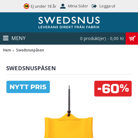
Mina Sidor
Logga ut
Ej under 18 år
MENY
0 produkt(er) - 0,00 Kr
Hem
Swedsnuspåsen
SWEDSNUSPÅSEN