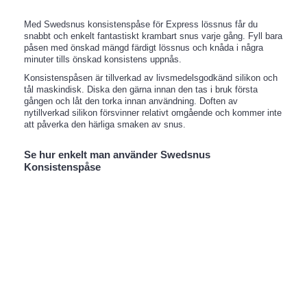
Med Swedsnus konsistenspåse för Express lössnus får du
snabbt och enkelt fantastiskt krambart snus varje gång. Fyll bara
påsen med önskad mängd färdigt lössnus och knåda i några
minuter tills önskad konsistens uppnås.
Konsistenspåsen är tillverkad av livsmedelsgodkänd silikon och
tål maskindisk. Diska den gärna innan den tas i bruk första
gången och låt den torka innan användning. Doften av
nytillverkad silikon försvinner relativt omgående och kommer inte
att påverka den härliga smaken av snus.
Se hur enkelt man använder Swedsnus
Konsistenspåse