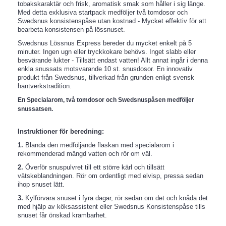
tobakskaraktär och frisk, aromatisk smak som håller i sig länge.
Med detta exklusiva startpack medföljer två tomdosor och
Swedsnus konsistenspåse utan kostnad - Mycket effektiv för att
bearbeta konsistensen på lössnuset.
Swedsnus Lössnus Express bereder du mycket enkelt på 5
minuter. Ingen ugn eller tryckkokare behövs. Inget slabb eller
besvärande lukter - Tillsätt endast vatten! Allt annat ingår i denna
enkla snussats motsvarande 10 st. snusdosor. En innovativ
produkt från Swedsnus, tillverkad från grunden enligt svensk
hantverkstradition.
En Specialarom, två tomdosor och Swedsnuspåsen medföljer
snussatsen.
​Instruktioner för beredning:
1.
Blanda den medföljande flaskan med specialarom i
rekommenderad mängd vatten och rör om väl.
2.
Överför snuspulvret till ett större kärl och tillsätt
vätskeblandningen. Rör om ordentligt med elvisp, pressa sedan
ihop snuset lätt.
3.
Kylförvara snuset i fyra dagar, rör sedan om det och knåda det
med hjälp av köksassistent eller Swedsnus Konsistenspåse tills
snuset får önskad krambarhet.