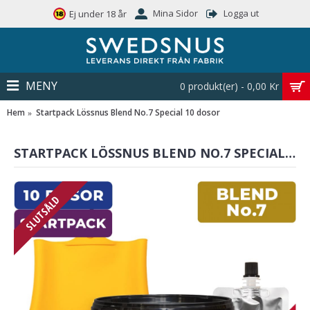
Mina Sidor
Logga ut
Ej under 18 år
MENY
0 produkt(er) - 0,00 Kr
Hem
Startpack Lössnus Blend No.7 Special 10 dosor
STARTPACK LÖSSNUS BLEND NO.7 SPECIAL 10 DOSOR
SLUTSÅLD