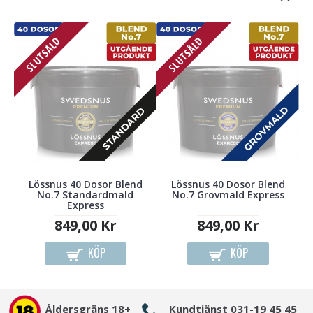
Till
SLUTSÅLD
SLUTSÅLD
Lössnus 40 Dosor Blend
Lössnus 40 Dosor Blend
No.7 Standardmald
No.7 Grovmald Express
Express
849,00 Kr
849,00 Kr
KÖP
KÖP
Åldersgräns 18+
Kundtjänst 031-19 45 45