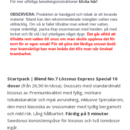
För mer utförliga beredningsinstruktioner
klicka här!
OBSERVERA:
Produkten är handgjord och tobak är ett levande
material. Ibland kan den rekommenderade mängden vatten vara
otillräcklig. Om så är fallet tillsätter man enkelt mer vatten,
vispar ordentligt, packa ihop snusmassan med handen, på med
locket och låt stå i kyl ytterligare något dygn.
Det går alltid att
tillsätta rent vatten till snus om man skulle uppleva det för
torrt för er egen smak! För att göra det färdiga snuset ändå
mer kramvänligt kan man knåda det tills man når önskad
krambarhet.
Startpack | Blend No.7 Lössnus Express Special 10
dosor
(från 26,90 kr/dosa). Snussats med standardmald
lössnus av Premiumkvalitet med fyllig, mörkare
tobakskaraktär och mjuk avrundning, inklusive Specialarom,
den mest klassiska av snussmaker med tydlig bergamott
och mild rök. Lång hållbarhet.
Färdig på 5 minuter
.
Swedsnus konsistenspåse för lössnus och två tomdosor
ingår.