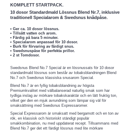
KOMPLETT STARTPACK.
10 dosor Standardmald Lössnus Blend Nr.7, inklusive
traditionell Specialarom & Swedsnus knådpåse.
• Ger ca. 10 dosor lössnus.
• Tillsätt vatten och arom.
• Färdig på bara 5 minuter.
• Specialarom anpassad för 10 dosor.
• Burk för förvaring av färdigt snus.
• Swedsnuspåse för perfekta prillor.
• 2 st Tomdosor.
Swedsnus Blend No.7 Special är en lössnussats för 10 dosor
standardmald lössnus som består av tobaksblandningen Blend
No.7 och Swedsnus klassiska snusarom Special.
Blend No.7 är en fyllig tobaksblandning av högsta
Premiumkvalitet med välbalanserad naturlig smak som har
tydliga inslag av mörkare tobakskaraktär och en lätt fruktig ton,
vilket ger den en mjuk avrundning som lämpar sig väl för
smaksättning med Swedsnus Expressaromer.
Special Expressarom är smaksatt med bergamott och en ton av
rök, en klassisk och historiskt ständigt populär
smakkombination, nu med uppdaterat recept. Tillsammans med
Blend No.7 ger det ett färdigt lössnus med lite mörkare