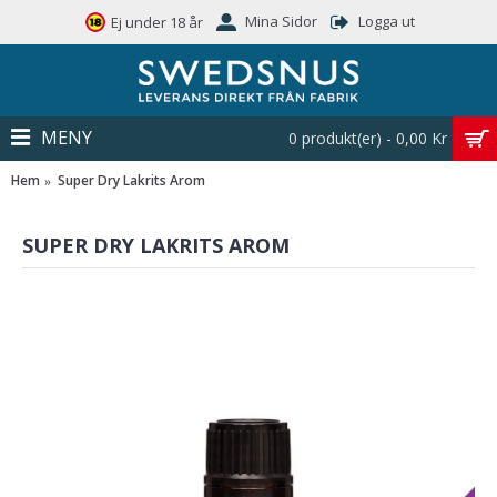
Mina Sidor
Logga ut
Ej under 18 år
MENY
0 produkt(er) - 0,00 Kr
Hem
Super Dry Lakrits Arom
SUPER DRY LAKRITS AROM