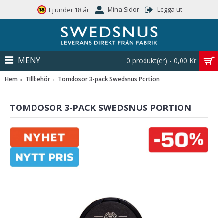
Mina Sidor
Logga ut
Ej under 18 år
MENY
0 produkt(er) - 0,00 Kr
Hem
TIllbehör
Tomdosor 3-pack Swedsnus Portion
TOMDOSOR 3-PACK SWEDSNUS PORTION