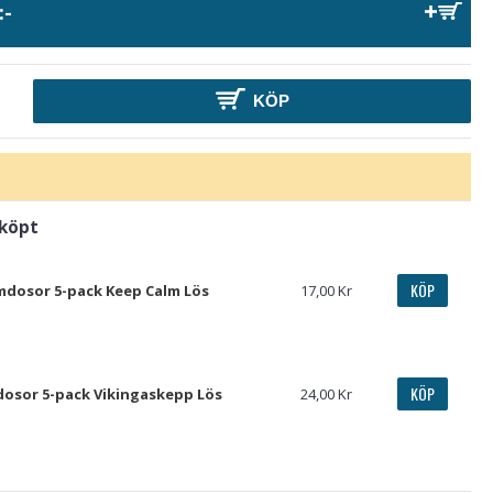
:-
KÖP
 köpt
KÖP
dosor 5-pack Keep Calm Lös
17,00 Kr
KÖP
osor 5-pack Vikingaskepp Lös
24,00 Kr