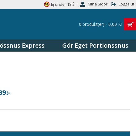
Mina Sidor
Logga ut
Ej under 18 år
0 produkt(er) - 0,00 Kr
össnus Express
Gör Eget Portionssnus