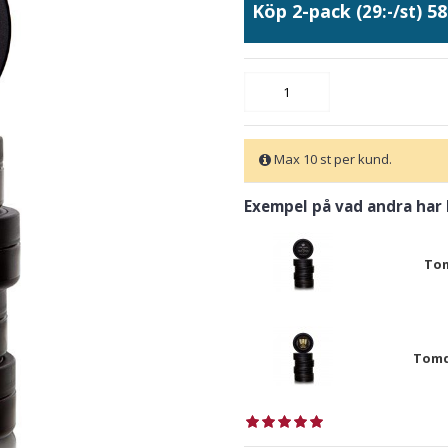
Köp 2-pack
58
(29:-/st)
Max 10 st per kund.
Exempel på vad andra har
Tom
Tomd