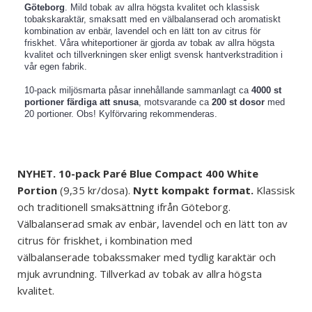
Göteborg
. Mild tobak av allra högsta kvalitet och klassisk
tobakskaraktär, smaksatt med en välbalanserad och aromatiskt
kombination av enbär, lavendel och en lätt ton av citrus för
friskhet. Våra whiteportioner är gjorda av tobak av allra högsta
kvalitet och tillverkningen sker enligt svensk hantverkstradition i
vår egen fabrik.
10-pack miljösmarta påsar innehållande sammanlagt ca
4000 st
portioner färdiga att snusa
, motsvarande ca
200 st dosor
med
20 portioner. Obs! Kylförvaring rekommenderas.
NYHET. 10-pack Paré Blue Compact 400 White
Portion
(9,35 kr/dosa).
Nytt kompakt format.
Klassisk
och traditionell smaksättning ifrån Göteborg.
Välbalanserad smak av enbär, lavendel och en lätt ton av
citrus för friskhet, i kombination med
välbalanserade
tobakssmaker med tydlig karaktär och
mjuk avrundning. Tillverkad av tobak av allra högsta
kvalitet.