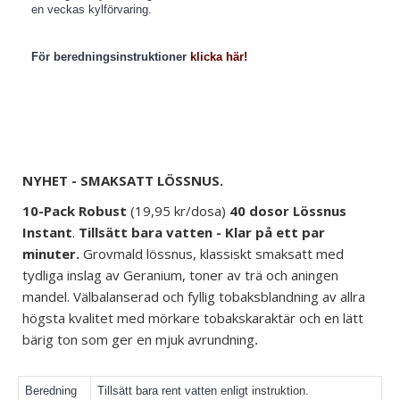
en veckas kylförvaring.
För beredningsinstruktioner
klicka här!
NYHET - SMAKSATT LÖSSNUS.
10-Pack Robust
(19,95 kr/dosa)
40 dosor
Lössnus
Instant
.
Tillsätt bara vatten - Klar på ett par
minuter.
Grovmald lössnus, klassiskt smaksatt med
tydliga inslag av Geranium, toner av trä och aningen
mandel. Välbalanserad och fyllig tobaksblandning av allra
högsta kvalitet med mörkare tobakskaraktär och en lätt
bärig ton som ger en mjuk avrundning
.
Beredning
Tillsätt bara rent vatten enligt
instruktion
.