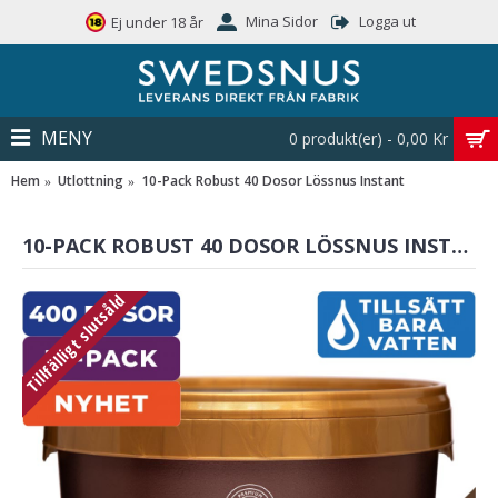
Mina Sidor
Logga ut
Ej under 18 år
MENY
0 produkt(er) - 0,00 Kr
Hem
Utlottning
10-Pack Robust 40 Dosor Lössnus Instant
10-PACK ROBUST 40 DOSOR LÖSSNUS INSTANT
Tillfälligt slutsåld