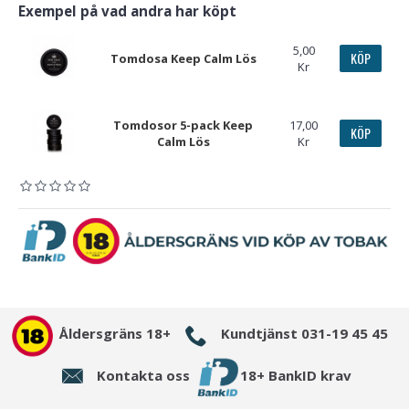
Exempel på vad andra har köpt
5,00
KÖP
Tomdosa Keep Calm Lös
Kr
Tomdosor 5-pack Keep
17,00
KÖP
Calm Lös
Kr
Åldersgräns 18+
Kundtjänst 031-19 45 45
Kontakta oss
18+ BankID krav