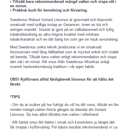
• Tillsätt bara rekommenderad mängd vatten och vispa väl i
en minut.
• Praktisk burk för beredning och förvaring.
Swedsnus Robust Instant Lössnus är grovmald och klassiskt
smaksatt med tydliga inslag av Geranium, toner av trä och
aningen mandel. Snuset är gjort på en välbalanserad och fyllig
tobaksblandning av allra högsta kvalitet med mörkare
tobakskaraktär och en lätt bärig ton som ger en mjuk avrundning.
Med Swedsnus unika teknik producerar vi en smaksatt
lössnussats med lång hållbarhet som är mycket enkel och snabb
att bereda. Tillsätt bara vatten enligt rekommendation och vispa
den väl i en minut. Allt snus ifrån Swedsnus tillverkas enligt
svensk hantverksmässig tradition i vår egen fabrik.
OBS! Kylförvara alltid färdigberett lössnus för att hålla det
färskt.
*TIPS
- Om du är osäker på hur fuktigt du vill ha ditt snus, tillsätt en lite
mindre mängd vatten första gången du blandar din Instant
Lössnus. Du kan alltid tillsätta mer vatten i efterhand.
- Allt fuktat snus blir bättre i smak och konsistens ju längre det
får mogna i kylförvaring. För bästa resultat rekommenderar vi ca