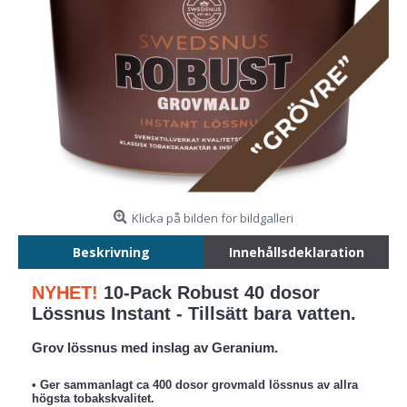
Klicka på bilden för bildgalleri
Beskrivning
Innehållsdeklaration
NYHET!
10-Pack Robust 40 dosor
Lössnus Instant - Tillsätt bara vatten.
Grov lössnus med inslag av Geranium.
• Ger sammanlagt ca 400 dosor grovmald lössnus av allra
högsta tobakskvalitet.