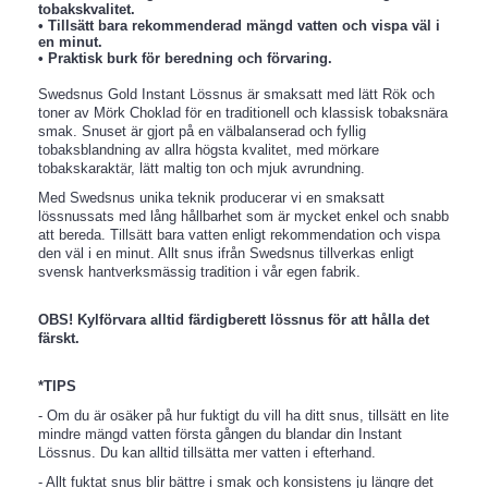
tobakskvalitet.
• Tillsätt bara rekommenderad mängd vatten och vispa väl i
en minut.
• Praktisk burk för beredning och förvaring.
Swedsnus Gold Instant Lössnus är smaksatt med lätt Rök och
toner av Mörk Choklad för en traditionell och klassisk tobaksnära
smak. Snuset är gjort på en välbalanserad och fyllig
tobaksblandning av allra högsta kvalitet, med mörkare
tobakskaraktär, lätt maltig ton och mjuk avrundning.
Med Swedsnus unika teknik producerar vi en smaksatt
lössnussats med lång hållbarhet som är mycket enkel och snabb
att bereda. Tillsätt bara vatten enligt rekommendation och vispa
den väl i en minut. Allt snus ifrån Swedsnus tillverkas enligt
svensk hantverksmässig tradition i vår egen fabrik.
OBS! Kylförvara alltid färdigberett lössnus för att hålla det
färskt.
*TIPS
- Om du är osäker på hur fuktigt du vill ha ditt snus, tillsätt en lite
mindre mängd vatten första gången du blandar din Instant
Lössnus. Du kan alltid tillsätta mer vatten i efterhand.
- Allt fuktat snus blir bättre i smak och konsistens ju längre det