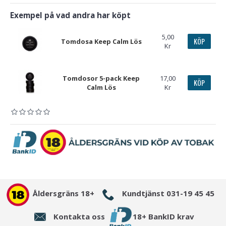
Exempel på vad andra har köpt
5,00
KÖP
Tomdosa Keep Calm Lös
Kr
Tomdosor 5-pack Keep
17,00
KÖP
Calm Lös
Kr
Åldersgräns 18+
Kundtjänst 031-19 45 45
Kontakta oss
18+ BankID krav