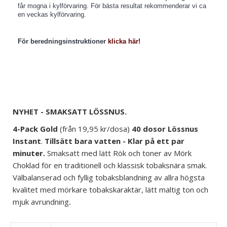
får mogna i kylförvaring. För bästa resultat rekommenderar vi ca
en veckas kylförvaring.
För beredningsinstruktioner
klicka här!
NYHET - SMAKSATT LÖSSNUS.
4-Pack Gold
(från
19,95
kr/dosa)
4
0 dosor
Lössnus
Instant
.
Tillsätt bara vatten - Klar på ett par
minuter.
Smaksatt med lätt Rök och toner av Mörk
Choklad för en traditionell och klassisk tobaksnära smak.
Välbalanserad och fyllig tobaksblandning av allra högsta
kvalitet med mörkare tobakskaraktär, lätt maltig ton och
mjuk avrundning
.