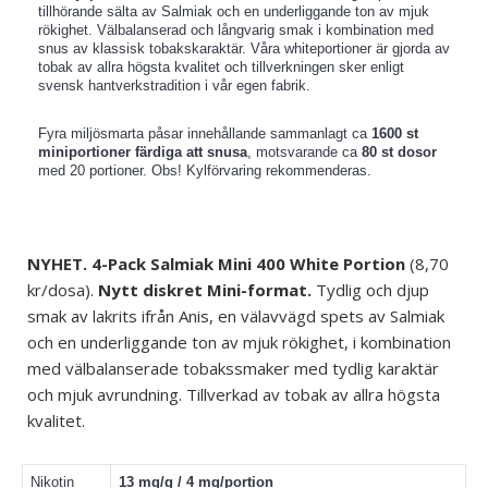
tillhörande sälta av Salmiak och en underliggande ton av mjuk
rökighet. Välbalanserad och långvarig smak i kombination med
snus av klassisk tobakskaraktär. Våra whiteportioner är gjorda av
tobak av allra högsta kvalitet och tillverkningen sker enligt
svensk hantverkstradition i vår egen fabrik.
Fyra miljösmarta påsar innehållande sammanlagt ca
1600 st
miniportioner färdiga att snusa
, motsvarande ca
80 st dosor
med 20 portioner. Obs! Kylförvaring rekommenderas.
NYHET. 4-Pack Salmiak Mini 400 White Portion
(8,70
kr/dosa).
Nytt diskret Mini-format.
Tydlig och djup
smak av lakrits ifrån Anis, en välavvägd spets av Salmiak
och en underliggande ton av mjuk rökighet, i kombination
med
välbalanserade
tobakssmaker med tydlig karaktär
och mjuk avrundning. Tillverkad av tobak av allra högsta
kvalitet.
Nikotin
13 mg/g / 4 mg/portion