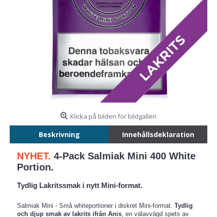
Klicka på bilden för bildgalleri
Beskrivning
Innehållsdeklaration
NYHET.
4-Pack Salmiak Mini 400 White
Portion.
Tydlig Lakritssmak i nytt Mini-format.
Salmiak Mini - Små whiteportioner i diskret Mini-format.
Tydlig
och djup smak av lakrits ifrån Anis
, en välavvägd spets av