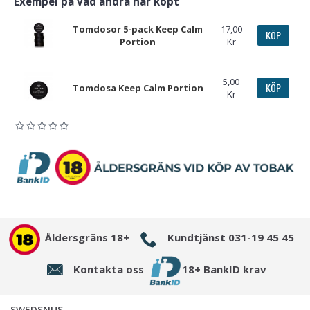
Exempel på vad andra har köpt
Tomdosor 5-pack Keep Calm
17,00
KÖP
Portion
Kr
5,00
KÖP
Tomdosa Keep Calm Portion
Kr
Åldersgräns 18+
Kundtjänst 031-19 45 45
Kontakta oss
18+ BankID krav
SWEDSNUS