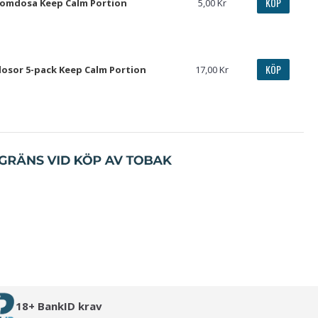
KÖP
omdosa Keep Calm Portion
5,00 Kr
KÖP
sor 5-pack Keep Calm Portion
17,00 Kr
18+ BankID krav