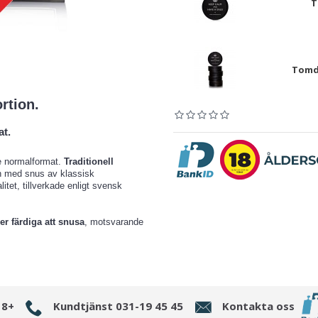
T
Tomdo
rtion.
at.
e normalformat.
Traditionell
n med snus av klassisk
itet, tillverkade enligt svensk
er färdiga att snusa
, motsvarande
18+
Kundtjänst 031-19 45 45
Kontakta oss