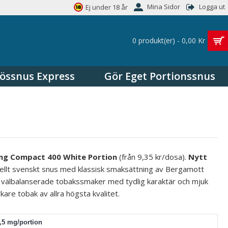
Mina Sidor
Logga ut
Ej under 18 år
0 produkt(er) - 0,00 Kr
össnus Express
Gör Eget Portionssnus
ng Compact 400 White Portion
(från 9,35 kr/dosa).
Nytt
ellt svenskt snus med klassisk smaksättning av Bergamott
d
välbalanserade
tobakssmaker med tydlig karaktär och mjuk
kare tobak av allra högsta kvalitet.
6,5 mg/portion