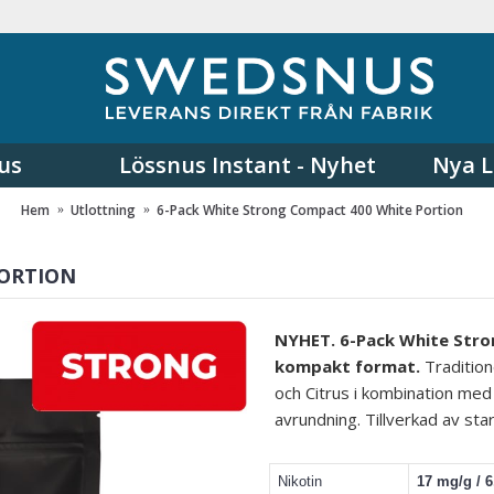
us
Lössnus Instant - Nyhet
Nya L
Hem
Utlottning
6-Pack White Strong Compact 400 White Portion
PORTION
NYHET. 6-Pack White Stro
kompakt format.
Tradition
och Citrus i kombination me
avrundning. Tillverkad av star
Nikotin
17 mg/g / 