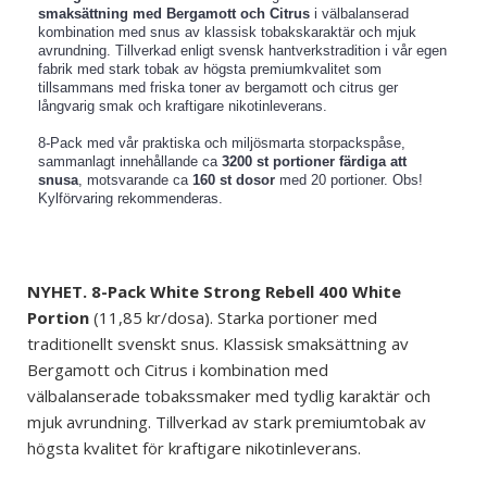
smaksättning med Bergamott och Citrus
i välbalanserad
kombination med snus av klassisk tobakskaraktär och mjuk
avrundning. Tillverkad enligt svensk hantverkstradition i vår egen
fabrik med stark tobak av högsta premiumkvalitet som
tillsammans med friska toner av bergamott och citrus ger
långvarig smak och kraftigare nikotinleverans.
8-Pack med vår praktiska och miljösmarta storpackspåse,
sammanlagt innehållande ca
3200 st portioner färdiga att
snusa
, motsvarande ca
160 st dosor
med 20 portioner. Obs!
Kylförvaring rekommenderas.
NYHET. 8-Pack White Strong Rebell 400 White
Portion
(11,85 kr/dosa). Starka portioner med
traditionellt svenskt snus. Klassisk smaksättning av
Bergamott och Citrus i kombination med
välbalanserade
tobakssmaker med tydlig karaktär och
mjuk avrundning. Tillverkad av stark premiumtobak av
högsta kvalitet för kraftigare nikotinleverans.