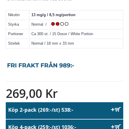
Nikotin
13 mg/g / 8,5 mg/portion
Styrka
Normal /
Portioner
Ca 300 st. / 15 Dosor / White Portion
Storlek
Normal / 18 mm x 33 mm
269,00 Kr
Köp 2-pack
538:-
(269:-/st)
Köp 4-pack
1036:-
(259:-/st)