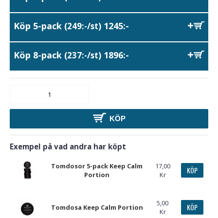
Köp 5-pack
1245:-
(249:-/st)
Köp 8-pack
1896:-
(237:-/st)
KÖP
Exempel på vad andra har köpt
Tomdosor 5-pack Keep Calm
17,00
KÖP
Portion
Kr
5,00
KÖP
Tomdosa Keep Calm Portion
Kr