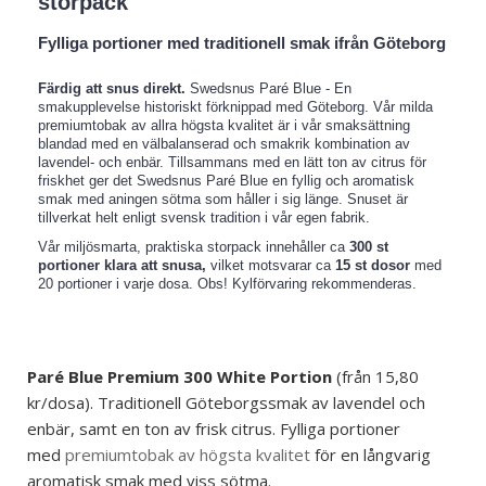
storpack
Fylliga portioner med traditionell smak ifrån Göteborg
Färdig att snus direkt.
Swedsnus Paré Blue - En
smakupplevelse historiskt förknippad med Göteborg. Vår milda
premiumtobak av allra högsta kvalitet är i vår smaksättning
blandad med en välbalanserad och smakrik kombination av
lavendel- och enbär. Tillsammans med en lätt ton av citrus för
friskhet ger det Swedsnus Paré Blue en fyllig och aromatisk
smak med aningen sötma som håller i sig länge. Snuset är
tillverkat helt enligt svensk tradition i vår egen fabrik.
Vår miljösmarta, praktiska storpack innehåller ca
300 st
portioner klara att snusa,
vilket motsvarar ca
15 st dosor
med
20 portioner i varje dosa. Obs! Kylförvaring rekommenderas.
Paré Blue
Premium
300 White Portion
(från 15,80
kr/dosa). Traditionell Göteborgssmak av lavendel och
enbär, samt en ton av frisk citrus. Fylliga portioner
med
premiumtobak av högsta kvalitet
för en långvarig
aromatisk smak med viss sötma.