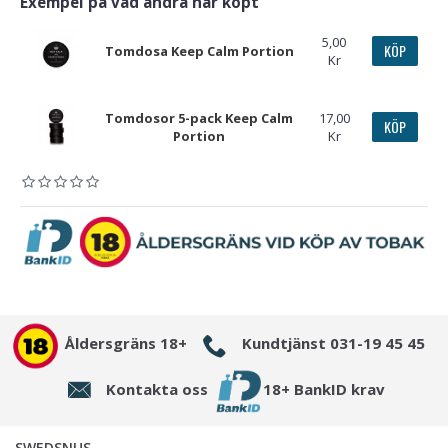
Exempel på vad andra har köpt
5,00
KÖP
Tomdosa Keep Calm Portion
Kr
Tomdosor 5-pack Keep Calm
17,00
KÖP
Portion
Kr
Åldersgräns 18+
Kundtjänst 031-19 45 45
Kontakta oss
18+ BankID krav
SWEDSNUS