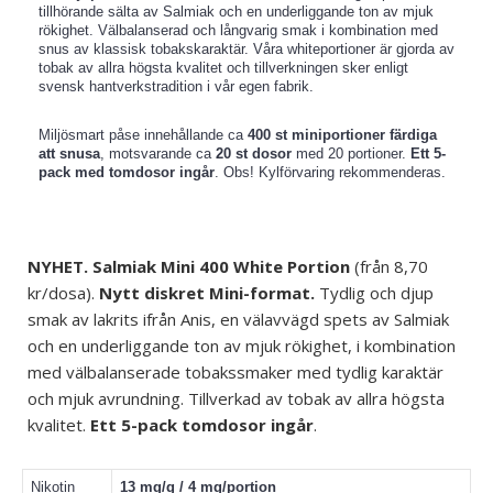
tillhörande sälta av Salmiak och en underliggande ton av mjuk
rökighet. Välbalanserad och långvarig smak i kombination med
snus av klassisk tobakskaraktär. Våra whiteportioner är gjorda av
tobak av allra högsta kvalitet och tillverkningen sker enligt
svensk hantverkstradition i vår egen fabrik.
Miljösmart påse innehållande ca
400 st miniportioner färdiga
att snusa
, motsvarande ca
20 st dosor
med 20 portioner.
Ett 5-
pack med tomdosor ingår
. Obs! Kylförvaring rekommenderas.
NYHET. Salmiak Mini 400 White Portion
(från 8,70
kr/dosa).
Nytt diskret Mini-format.
Tydlig och djup
smak av lakrits ifrån Anis, en välavvägd spets av Salmiak
och en underliggande ton av mjuk rökighet, i kombination
med
välbalanserade
tobakssmaker med tydlig karaktär
och mjuk avrundning. Tillverkad av tobak av allra högsta
kvalitet.
Ett 5-pack tomdosor ingår
.
Nikotin
13 mg/g / 4 mg/portion