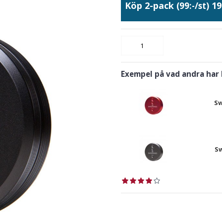
Köp 2-pack
19
(99:-/st)
Exempel på vad andra har
Sw
Sw