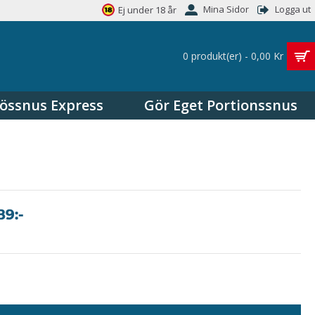
Mina Sidor
Logga ut
Ej under 18 år
0 produkt(er) - 0,00 Kr
össnus Express
Gör Eget Portionssnus