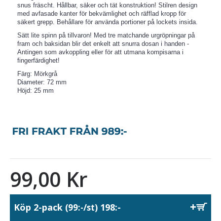
snus fräscht. Hållbar, säker och tät konstruktion! Stilren design
med avfasade kanter för bekvämlighet och räfflad kropp för
säkert grepp. Behållare för använda portioner på lockets insida.
Sätt lite spinn på tillvaron! Med tre matchande urgröpningar på
fram och baksidan blir det enkelt att snurra dosan i handen -
Antingen som avkoppling eller för att utmana kompisarna i
fingerfärdighet!
Färg: Mörkgrå
Diameter: 72 mm
Höjd: 25 mm
99,00 Kr
Köp 2-pack
198:-
(99:-/st)