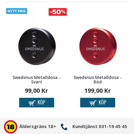
Till
Swedsnus Metalldosa -
Swedsnus Metalldosa -
Svart
Röd
99,00 Kr
199,00 Kr
KÖP
KÖP
Åldersgräns 18+
Kundtjänst 031-19 45 45