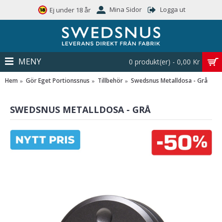
Mina Sidor
Logga ut
Ej under 18 år
MENY
0 produkt(er) - 0,00 Kr
Hem
Gör Eget Portionssnus
Tillbehör
Swedsnus Metalldosa - Grå
SWEDSNUS METALLDOSA - GRÅ