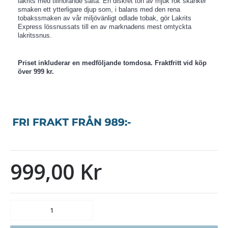
lakrits med tillhörande sälta. En diskret ton av mjuk rök skänker
smaken ett ytterligare djup som, i balans med den rena
tobakssmaken av vår miljövänligt odlade tobak, gör Lakrits
Express lössnussats till en av marknadens mest omtyckta
lakritssnus.
Priset inkluderar en medföljande tomdosa. Fraktfritt vid köp
över 999 kr.
999,00 Kr