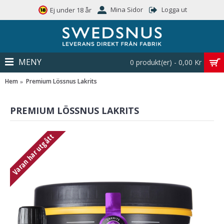
Mina Sidor
Logga ut
Ej under 18 år
MENY
0 produkt(er) - 0,00 Kr
Hem
Premium Lössnus Lakrits
PREMIUM LÖSSNUS LAKRITS
Varan har utgått