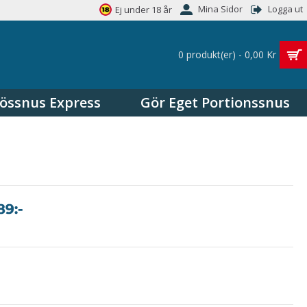
Mina Sidor
Logga ut
Ej under 18 år
0 produkt(er) - 0,00 Kr
össnus Express
Gör Eget Portionssnus