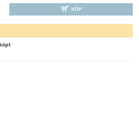
KÖP
 köpt