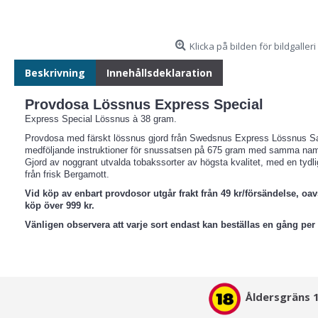
Klicka på bilden för bildgalleri
Beskrivning
Innehållsdeklaration
Provdosa Lössnus Express Special
Express Special Lössnus à 38 gram.
Provdosa med färskt lössnus gjord från Swedsnus Express Lössnus Sats
medföljande instruktioner för snussatsen på 675 gram med samma namn
Gjord av noggrant utvalda tobakssorter av högsta kvalitet, med en tyd
från frisk Bergamott.
Vid köp av enbart provdosor utgår frakt från 49 kr/försändelse, oavse
köp över 999 kr.
Vänligen observera att varje sort endast kan beställas en gång per
Åldersgräns 