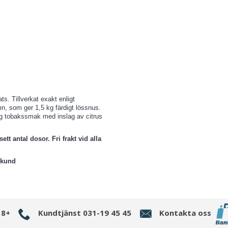
. Tillverkat exakt enligt
, som ger 1,5 kg färdigt lössnus.
lig tobakssmak med inslag av citrus
tt antal dosor. Fri frakt vid alla
 kund
18+
Kundtjänst 031-19 45 45
Kontakta oss