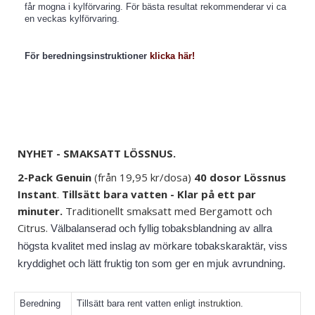
får mogna i kylförvaring. För bästa resultat rekommenderar vi ca
en veckas kylförvaring.
För beredningsinstruktioner
klicka här!
NYHET - SMAKSATT LÖSSNUS.
2-Pack Genuin
(från
19,95
kr/dosa)
40 dosor
Lössnus
Instant
.
Tillsätt bara vatten - Klar på ett par
minuter.
Traditionellt smaksatt
med Bergamott och
Citrus.
Välbalanserad och fyllig tobaksblandning av allra
högsta kvalitet med inslag av mörkare tobakskaraktär, viss
kryddighet och lätt fruktig ton som ger en mjuk avrundning.
Beredning
Tillsätt bara rent vatten enligt
instruktion
.