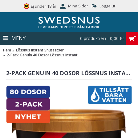
Mina Sidor
Logga ut
Ej under 18 år
MENY
0 produkt(er) - 0,00 Kr
Hem
Lössnus Instant Snussatser
2-Pack Genuin 40 Dosor Lössnus Instant
2-PACK GENUIN 40 DOSOR LÖSSNUS INSTANT