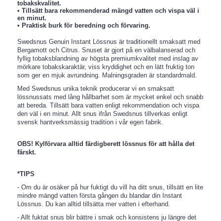
tobakskvalitet.
• Tillsätt bara rekommenderad mängd vatten och vispa väl i
en minut.
• Praktisk burk för beredning och förvaring.
Swedsnus Genuin Instant Lössnus är traditionellt smaksatt med
Bergamott och Citrus. Snuset är gjort på en välbalanserad och
fyllig tobaksblandning av högsta premiumkvalitet med inslag av
mörkare tobakskaraktär, viss kryddighet och en lätt fruktig ton
som ger en mjuk avrundning. Malningsgraden är standardmald.
Med Swedsnus unika teknik producerar vi en smaksatt
lössnussats med lång hållbarhet som är mycket enkel och snabb
att bereda. Tillsätt bara vatten enligt rekommendation och vispa
den väl i en minut. Allt snus ifrån Swedsnus tillverkas enligt
svensk hantverksmässig tradition i vår egen fabrik.
OBS! Kylförvara alltid färdigberett lössnus för att hålla det
färskt.
*TIPS
- Om du är osäker på hur fuktigt du vill ha ditt snus, tillsätt en lite
mindre mängd vatten första gången du blandar din Instant
Lössnus. Du kan alltid tillsätta mer vatten i efterhand.
- Allt fuktat snus blir bättre i smak och konsistens ju längre det