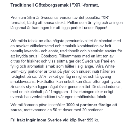
Traditionell Göteborgssmak i "XR"-format.
Premium Slim är Swedsnus version av det populära ”XR”-
formatet, färdig att snusa direkt. Prillan som är fyllig och aningen
långsmal är framtagen för att ligga perfekt under läppen!
Vår milda tobak av allra högsta premiumkvalitet är blandad med
en mycket välbalanserad och smakrik kombination av helt
naturlig lavendel- och enbär, traditionellt och historiskt använt för
att krydda snus i Göteborg. Tillsammans med en lätt ton av
citrus för friskhet och viss sötma ger det Swedsnus Paré en
fyllig och aromatisk smak som håller i sig länge. Våra White
Semi-Dry portioner är torra på ytan och snuset inuti håller en
fuktighet på ca. 37%, vilket ger låg rinnighet och långvarig
smakleverans. Fukthalten kan enkelt kan ökas efter eget tycke.
Snusets styrka ligger något över genomsnittet för standardsnus,
med en nikotinhalt på 11mg/gram. Tillverkningen sker enligt
svensk hantverkstradition i vår egen småländska fabrik.
Vår miljösmarta påse innehåller
1000 st portioner färdiga att
snusa
, motsvarande ca.50 st dosor med 20 portioner.
Fri frakt ingår inom Sverige vid köp över 999 kr.