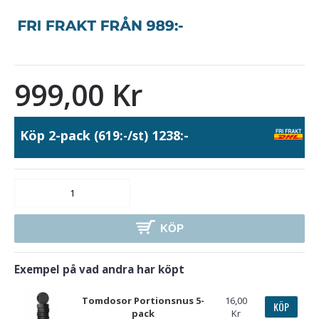
999,00 Kr
Köp 2-pack
1238:-
(619:-/st)
KÖP
Exempel på vad andra har köpt
Tomdosor Portionsnus 5-
16,00
KÖP
pack
Kr