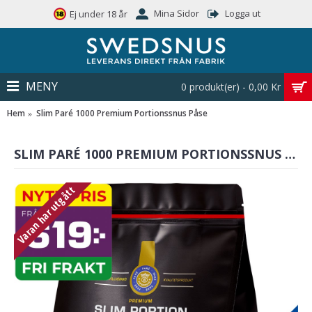
Mina Sidor
Logga ut
Ej under 18 år
MENY
0 produkt(er) - 0,00 Kr
Hem
Slim Paré 1000 Premium Portionssnus Påse
SLIM PARÉ 1000 PREMIUM PORTIONSSNUS PÅSE
Varan har utgått