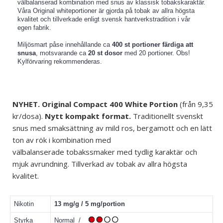
välbalanserad kombination med snus av klassisk tobakskaraktär.
Våra Original whiteportioner är gjorda på tobak av allra högsta
kvalitet och tillverkade enligt svensk hantverkstradition i vår
egen fabrik.
Miljösmart påse innehållande ca
400 st portioner färdiga att
snusa
, motsvarande ca
20 st dosor
med 20 portioner. Obs!
Kylförvaring rekommenderas.
NYHET. Original Compact 400 White Portion
(från 9,35
kr/dosa).
Nytt kompakt format.
Traditionellt svenskt
snus med smaksättning av mild ros, bergamott och en lätt
ton av rök i kombination med
välbalanserade
tobakssmaker med tydlig karaktär och
mjuk avrundning. Tillverkad av tobak av allra högsta
kvalitet.
Nikotin
13 mg/g / 5 mg/portion
Styrka
Normal /