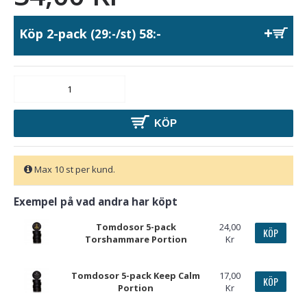
Köp 2-pack
58:-
(29:-/st)
KÖP
Max 10 st per kund.
Exempel på vad andra har köpt
Tomdosor 5-pack
24,00
KÖP
Torshammare Portion
Kr
Tomdosor 5-pack Keep Calm
17,00
KÖP
Portion
Kr