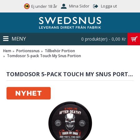
Mina Sidor
Logga ut
Ej under 18 år
MENY
0 produkt(er) - 0,00 Kr
Hem
Portionssnus
Tillbehör Portion
Tomdosor 5-pack Touch My Snus Portion
TOMDOSOR 5-PACK TOUCH MY SNUS PORTION