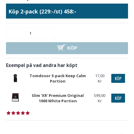
Köp 2-pack
458:-
(229:-/st)
KÖP
Exempel på vad andra har köpt
Tomdosor 5-pack Keep Calm
17,00
KÖP
Portion
Kr
Slim 'XR' Premium Original
599,00
KÖP
1000 White Portion
Kr