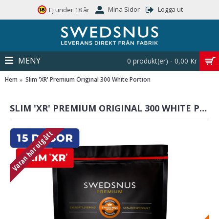
Mina Sidor
Logga ut
Ej under 18 år
MENY
0 produkt(er) - 0,00 Kr
Hem
Slim 'XR' Premium Original 300 White Portion
SLIM 'XR' PREMIUM ORIGINAL 300 WHITE PORTION
Varan har utgått