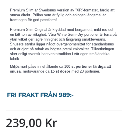
Premium Slim är Swedsnus version av ”XR”-formatet, färdig att
snusa direkt. Prillan som är fyllig och aningen långsmal är
framtagen för god passform!
Premium Slim Original är kryddad med bergamott, mild ros och
en lätt ton av rökighet. Våra White Semi-Dry portioner är torra på
ytan vilket ger lägre rinnighet och långvarig smakleverans.
Snusets styrka ligger något övergenomsnittet för standardsnus
och är gjort på tobak av högsta premiumkvalitet. Tillverkningen
sker enligt svensk hantverkstradition i vår egen småländska
fabrik.
Miljösmart påse innehållande ca
300 st portioner färdiga att
snusa
, motsvarande ca
15 st dosor
med 20 portioner.
239,00 Kr