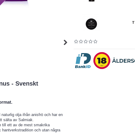
T
nus - Svenskt
ormat.
turlig olja ifrån anisfrö och har en
tt sälta av Salmiak.
till ett av de mest smakrika
 hantverkstradition och utan några