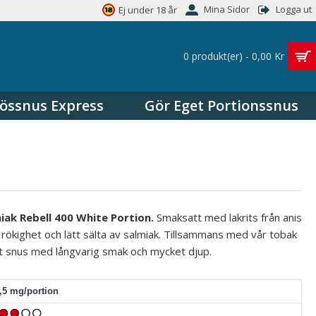
Mina Sidor
Logga ut
Ej under 18 år
0 produkt(er) - 0,00 Kr
össnus Express
Gör Eget Portionssnus
iak
Rebell
400 White Portion.
Smaksatt med lakrits från anis
ökighet och lätt sälta av salmiak. Tillsammans med vår tobak
tt snus med långvarig smak och mycket djup.
6,5 mg/portion