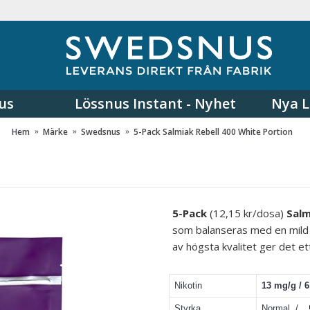
us
Lössnus Instant - Nyhet
Nya L
Hem
Märke
Swedsnus
5-Pack Salmiak Rebell 400 White Portion
5-Pack
(12,15 kr/dosa)
Salm
som balanseras med en mild r
av högsta kvalitet ger det e
Nikotin
13 mg/g / 
Styrka
Normal /