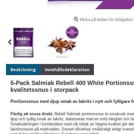
Klicka på bilden för bildgalleri
Beskrivning
Innehållsdeklaration
5-Pack Salmiak Rebell 400 White Portionss
kvalitetssnus i storpack
Portionssnus med djup smak av lakrits i nytt och fylligare f
Färdig att snusa direkt.
Rebell Salmiak portionssnus är smaksatt med na
djup och tydlig smak av lakrits, balanserad med en mild rökighet och lä
Smaksättningen i kombination med vår tobak av högsta kvalitet gör den 
lakritssnusen på marknaden. Snuset tillverkas småskaligt enligt svensk