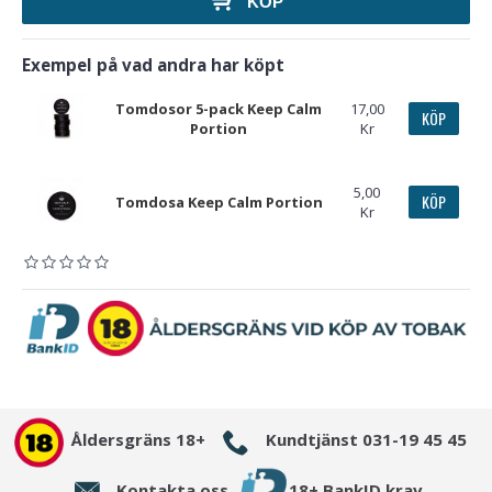
KÖP
Exempel på vad andra har köpt
Tomdosor 5-pack Keep Calm
17,00
KÖP
Portion
Kr
5,00
KÖP
Tomdosa Keep Calm Portion
Kr
Åldersgräns 18+
Kundtjänst 031-19 45 45
Kontakta oss
18+ BankID krav