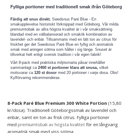
Fylliga portioner med traditionell smak ifrån Göteborg
Färdig att snus direkt.
Swedsnus Paré Blue - En
smakupplevelse historiskt förknippad med Göteborg. Vår milda
premiumtobak av allra högsta kvalitet är i vår smaksättning
blandad med en välbalanserad och smakrik kombination av
lavendel- och enbär. Tillsammans med en lätt ton av citrus för
friskhet ger det Swedsnus Paré Blue en fyllig och aromatisk
smak med aningen sötma som håller i sig länge. Snuset är
tillverkat helt enligt svensk tradition i vår egen fabrik!
Vårt 8-pack med praktiska miljösmarta påsar innehåller
sammanlagt ca
2400 st portioner klara att snusa,
vilket
motsvarar ca
120 st dosor
med 20 portioner i varje dosa. Obs!
Kylförvaring rekommenderas.
8-Pack
Paré Blue
Premium
300 White Portion
(15,80
kr/dosa). Traditionell Göteborgssmak av lavendel och
enbär, samt en ton av frisk citrus. Fylliga portioner
med
premiumtobak av högsta kvalitet
för en långvarig
aromatisk smak med viss sötma.