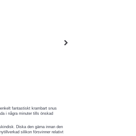
nkelt fantastiskt krambart snus
a i några minuter tills önskad
skindisk. Diska den gärna innan den
tillverkad silikon försvinner relativt