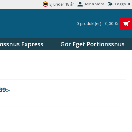
Mina Sidor
Logga ut
Ej under 18 år
0 produkt(er) - 0,00 Kr
össnus Express
Gör Eget Portionssnus