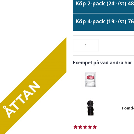
Köp 2-pack
48
(24:-/st)
Köp 4-pack
76
(19:-/st)
Exempel på vad andra har
Tomdo