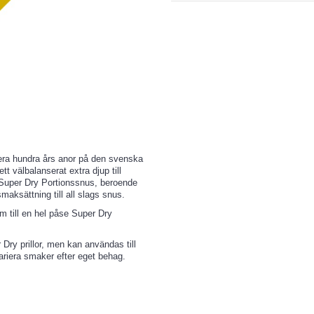
lera hundra års anor på den svenska
 välbalanserat extra djup till
r Super Dry Portionssnus, beroende
maksättning till all slags snus.
till en hel påse Super Dry
y prillor, men kan användas till
variera smaker efter eget behag.