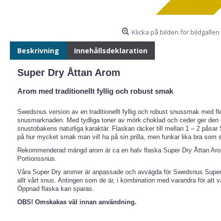
Klicka på bilden för bildgalleri
Beskrivning
Innehållsdeklaration
Super Dry Åttan Arom
Arom med traditionellt fyllig och robust smak
Swedsnus version av en traditionellt fyllig och robust snussmak med f
snusmarknaden. Med tydliga toner av mörk choklad och ceder ger den ett
snustobakens naturliga karaktär. Flaskan räcker till mellan 1 – 2 påsa
på hur mycket smak man vill ha på sin prilla, men funkar lika bra som s
Rekommenderad mängd arom är ca en halv flaska Super Dry Åttan Arom 
Portionssnus.
Våra Super Dry aromer är anpassade och avvägda för Swedsnus Super Dr
allt vårt snus. Antingen som de är, i kombination med varandra för att 
Öppnad flaska kan sparas.
OBS! Omskakas väl innan användning.