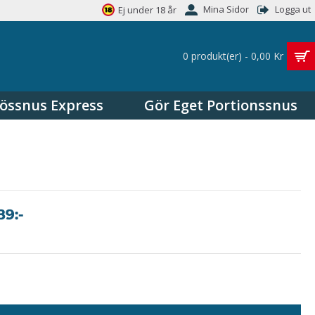
Mina Sidor
Logga ut
Ej under 18 år
0 produkt(er) - 0,00 Kr
össnus Express
Gör Eget Portionssnus