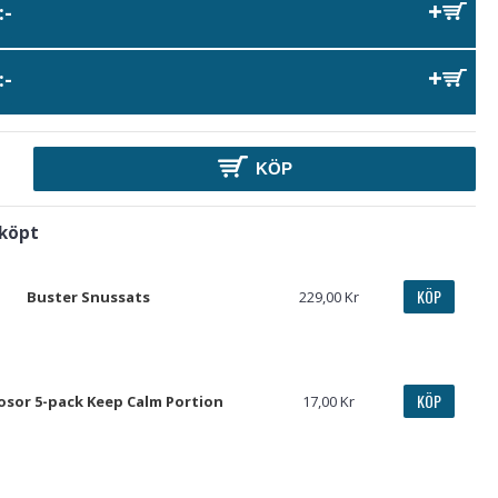
:-
:-
KÖP
 köpt
KÖP
Buster Snussats
229,00 Kr
KÖP
sor 5-pack Keep Calm Portion
17,00 Kr