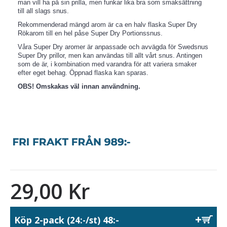
man vill ha på sin prilla, men funkar lika bra som smaksättning
till all slags snus.
Rekommenderad mängd arom är ca en halv flaska Super Dry
Rökarom till en hel påse Super Dry Portionssnus.
Våra Super Dry aromer är anpassade och avvägda för Swedsnus
Super Dry prillor, men kan användas till allt vårt snus. Antingen
som de är, i kombination med varandra för att variera smaker
efter eget behag. Öppnad flaska kan sparas.
OBS! Omskakas väl innan användning.
29,00 Kr
Köp 2-pack
48:-
(24:-/st)