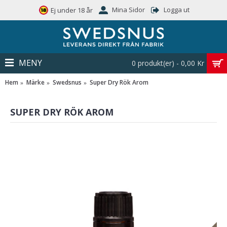
Mina Sidor
Logga ut
Ej under 18 år
MENY
0 produkt(er) - 0,00 Kr
Hem
Märke
Swedsnus
Super Dry Rök Arom
SUPER DRY RÖK AROM