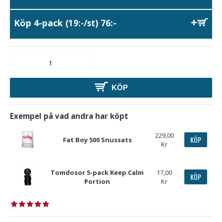
Köp 4-pack
76:-
(19:-/st)
KÖP
Exempel på vad andra har köpt
229,00
KÖP
Fat Boy 500 Snussats
Kr
Tomdosor 5-pack Keep Calm
17,00
KÖP
Portion
Kr