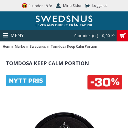
Mina Sidor
Logga ut
Ej under 18 år
MENY
0 produkt(er) - 0,00 Kr
Hem
Märke
Swedsnus
Tomdosa Keep Calm Portion
TOMDOSA KEEP CALM PORTION