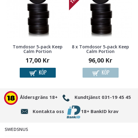
Tomdosor 5-pack Keep
8 x Tomdosor 5-pack Keep
6
Calm Portion
Calm Portion
17,00 Kr
96,00 Kr
KÖP
KÖP
Åldersgräns 18+
Kundtjänst 031-19 45 45
Kontakta oss
18+ BankID krav
SWEDSNUS