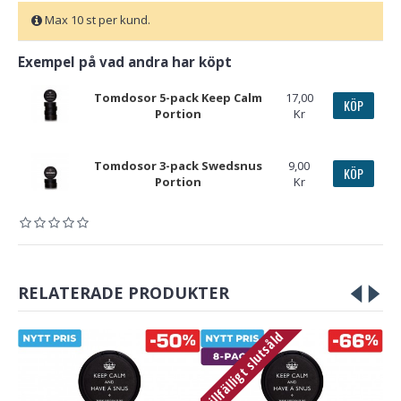
Max 10 st per kund.
Exempel på vad andra har köpt
Tomdosor 5-pack Keep Calm
17,00
KÖP
Portion
Kr
Tomdosor 3-pack Swedsnus
9,00
KÖP
Portion
Kr
RELATERADE PRODUKTER
Tillfälligt slutsåld
Till