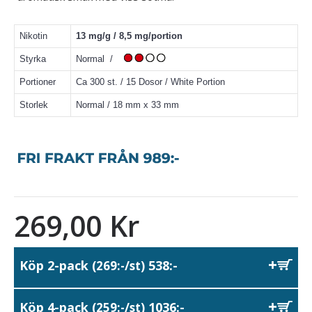
Nikotin
13 mg/g / 8,5 mg/portion
Styrka
Normal /
Portioner
Ca 300 st. / 15 Dosor / White Portion
Storlek
Normal / 18 mm x 33 mm
269,00 Kr
Köp 2-pack
538:-
(269:-/st)
Köp 4-pack
1036:-
(259:-/st)