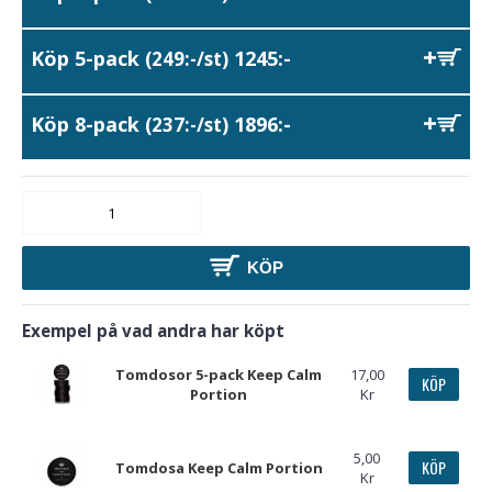
Köp 5-pack
1245:-
(249:-/st)
Köp 8-pack
1896:-
(237:-/st)
KÖP
Exempel på vad andra har köpt
Tomdosor 5-pack Keep Calm
17,00
KÖP
Portion
Kr
5,00
KÖP
Tomdosa Keep Calm Portion
Kr