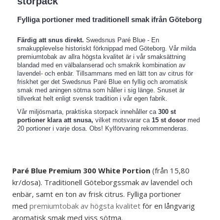
storpack
Fylliga portioner med traditionell smak ifrån Göteborg
Färdig att snus direkt.
Swedsnus Paré Blue - En
smakupplevelse historiskt förknippad med Göteborg. Vår milda
premiumtobak av allra högsta kvalitet är i vår smaksättning
blandad med en välbalanserad och smakrik kombination av
lavendel- och enbär. Tillsammans med en lätt ton av citrus för
friskhet ger det Swedsnus Paré Blue en fyllig och aromatisk
smak med aningen sötma som håller i sig länge. Snuset är
tillverkat helt enligt svensk tradition i vår egen fabrik.
Vår miljösmarta, praktiska storpack innehåller ca
300 st
portioner klara att snusa,
vilket motsvarar ca
15 st dosor
med
20 portioner i varje dosa. Obs! Kylförvaring rekommenderas.
Paré Blue
Premium
300 White Portion
(från 15,80
kr/dosa). Traditionell Göteborgssmak av lavendel och
enbär, samt en ton av frisk citrus. Fylliga portioner
med
premiumtobak av högsta kvalitet
för en långvarig
aromatisk smak med viss sötma.