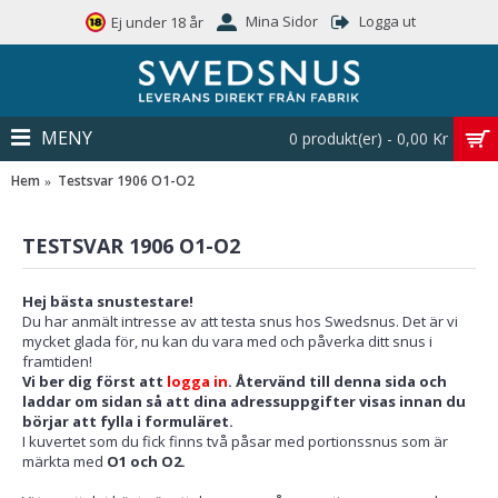
Mina Sidor
Logga ut
Ej under 18 år
MENY
0 produkt(er) - 0,00 Kr
Hem
Testsvar 1906 O1-O2
TESTSVAR 1906 O1-O2
Hej bästa snustestare!
Du har anmält intresse av att testa snus hos Swedsnus. Det är vi
mycket glada för, nu kan du vara med och påverka ditt snus i
framtiden!
Vi ber dig först att
logga in
. Återvänd till denna sida och
laddar om sidan så att dina adressuppgifter visas innan du
börjar att fylla i formuläret.
I kuvertet som du fick finns två påsar med portionssnus som är
märkta med
O1 och O2.