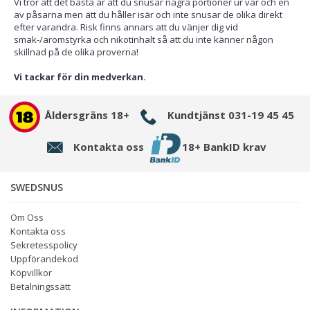
Vi tror att det bästa är att du snusar några portioner ur var och en
av påsarna men att du håller isär och inte snusar de olika direkt
efter varandra. Risk finns annars att du vänjer dig vid
smak-/aromstyrka och nikotinhalt så att du inte känner någon
skillnad på de olika proverna!
Vi tackar för din medverkan.
Åldersgräns 18+
Kundtjänst 031-19 45 45
Kontakta oss
18+ BankID krav
SWEDSNUS
Om Oss
Kontakta oss
Sekretesspolicy
Uppförandekod
Köpvillkor
Betalningssätt