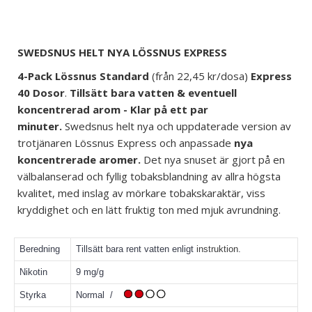
SWEDSNUS HELT NYA LÖSSNUS EXPRESS
4-Pack Lössnus Standard
(från 22,45 kr/dosa)
Express
40 Dosor
.
Tillsätt bara vatten & eventuell
koncentrerad arom - Klar på ett par
minuter.
Swedsnus helt nya och uppdaterade version av
trotjänaren Lössnus Express och anpassade
nya
koncentrerade aromer.
Det nya snuset är gjort på en
välbalanserad och fyllig tobaksblandning av allra högsta
kvalitet, med inslag av mörkare tobakskaraktär, viss
kryddighet och en lätt fruktig ton med mjuk avrundning.
Beredning
Tillsätt bara rent vatten enligt
instruktion
.
Nikotin
9 mg/g
Styrka
Normal /