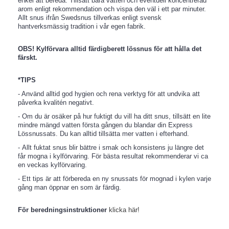
enkel att bereda. Tillsätt bara vatten och eventuell koncentrerad
arom enligt rekommendation och vispa den väl i ett par minuter.
Allt snus ifrån Swedsnus tillverkas enligt svensk
hantverksmässig tradition i vår egen fabrik.
OBS!
Kylförvara alltid färdigberett lössnus för att hålla det
färskt.
*TIPS
- Använd alltid god hygien och rena verktyg för att undvika att
påverka kvalitén negativt.
- Om du är osäker på hur fuktigt du vill ha ditt snus, tillsätt en lite
mindre mängd vatten första gången du blandar din Express
Lössnussats. Du kan alltid tillsätta mer vatten i efterhand.
- Allt fuktat snus blir bättre i smak och konsistens ju längre det
får mogna i kylförvaring. För bästa resultat rekommenderar vi ca
en veckas kylförvaring.
- Ett tips är att förbereda en ny snussats för mognad i kylen varje
gång man öppnar en som är färdig.
För beredningsinstruktioner
klicka här!