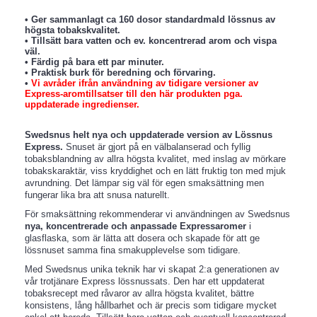
• Ger sammanlagt ca 160 dosor standardmald lössnus av
högsta tobakskvalitet.
• Tillsätt bara vatten och ev. koncentrerad arom och vispa
väl.
• Färdig på bara ett par minuter.
• Praktisk burk för beredning och förvaring.
•
Vi avråder ifrån användning av tidigare versioner av
Express-aromtillsatser till den här produkten pga.
uppdaterade ingredienser.
Swedsnus helt nya och uppdaterade version av Lössnus
Express.
Snuset är gjort på en välbalanserad och fyllig
tobaksblandning av allra högsta kvalitet, med inslag av mörkare
tobakskaraktär, viss kryddighet och en lätt fruktig ton med mjuk
avrundning. Det lämpar sig väl för egen smaksättning men
fungerar lika bra att snusa naturellt.
För smaksättning rekommenderar vi användningen av Swedsnus
nya, koncentrerade och anpassade Expressaromer
i
glasflaska, som är lätta att dosera och skapade för att ge
lössnuset samma fina smakupplevelse som tidigare.
Med Swedsnus unika teknik har vi skapat 2:a generationen av
vår trotjänare Express lössnussats. Den har ett uppdaterat
tobaksrecept med råvaror av allra högsta kvalitet, bättre
konsistens, lång hållbarhet och är precis som tidigare mycket