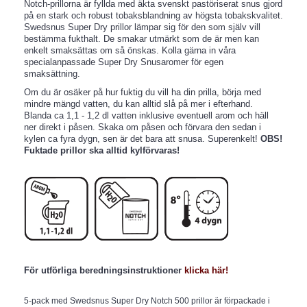
Notch-prillorna är fyllda med äkta svenskt pastöriserat snus gjord
på en stark och robust tobaksblandning av högsta tobakskvalitet.
Swedsnus Super Dry prillor lämpar sig för den som själv vill
bestämma fukthalt. De smakar utmärkt som de är men kan
enkelt smaksättas om så önskas. Kolla gärna in våra
specialanpassade Super Dry Snusaromer för egen
smaksättning.
Om du är osäker på hur fuktig du vill ha din prilla, börja med
mindre mängd vatten, du kan alltid slå på mer i efterhand.
Blanda ca 1,1 - 1,2 dl vatten inklusive eventuell arom och häll
ner direkt i påsen. Skaka om påsen och förvara den sedan i
kylen ca fyra dygn, sen är det bara att snusa. Superenkelt!
OBS!
Fuktade prillor ska alltid kylförvaras!
För utförliga beredningsinstruktioner
klicka här!
5-pack med Swedsnus Super Dry Notch 500 prillor är förpackade i