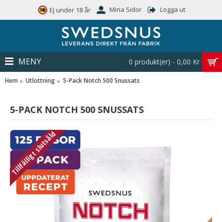
Mina Sidor
Logga ut
Ej under 18 år
MENY
0 produkt(er) - 0,00 Kr
Hem
Utlottning
5-Pack Notch 500 Snussats
5-PACK NOTCH 500 SNUSSATS
Tillfälligt slutsåld