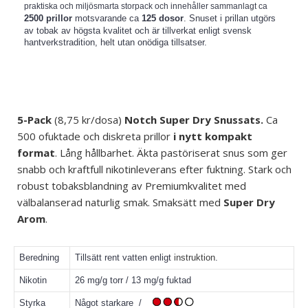
praktiska och miljösmarta storpack och innehåller sammanlagt ca
2500 prillor
motsvarande ca
125 dosor
. Snuset i prillan utgörs
av tobak av högsta kvalitet och är tillverkat enligt svensk
hantverkstradition, helt utan onödiga tillsatser.
5-Pack
(8,75 kr/dosa)
Notch Super Dry Snussats.
Ca
500 ofuktade och diskreta prillor
i nytt kompakt
format
. Lång hållbarhet. Äkta pastöriserat snus som ger
snabb och kraftfull nikotinleverans efter fuktning. Stark och
robust tobaksblandning av Premiumkvalitet med
välbalanserad naturlig smak. Smaksätt med
Super Dry
Arom
.
Beredning
Tillsätt rent vatten enligt
instruktion
.
Nikotin
26 mg/g torr / 13 mg/g fuktad
Styrka
Något starkare /