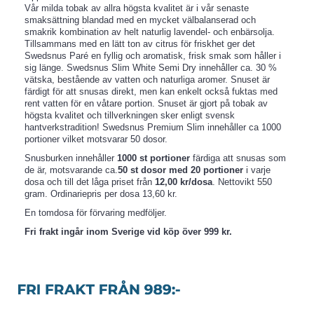
Vår milda tobak av allra högsta kvalitet är i vår senaste
smaksättning blandad med en mycket välbalanserad och
smakrik kombination av helt naturlig lavendel- och enbärsolja.
Tillsammans med en lätt ton av citrus för friskhet ger det
Swedsnus Paré en fyllig och aromatisk, frisk smak som håller i
sig länge. Swedsnus Slim White Semi Dry innehåller ca. 30 %
vätska, bestående av vatten och naturliga aromer. Snuset är
färdigt för att snusas direkt, men kan enkelt också fuktas med
rent vatten för en våtare portion. Snuset är gjort på tobak av
högsta kvalitet och tillverkningen sker enligt svensk
hantverkstradition! Swedsnus Premium Slim innehåller ca 1000
portioner vilket motsvarar 50 dosor.
Snusburken innehåller
1000 st portioner
färdiga att snusas som
de är, motsvarande ca.
50 st dosor med 20 portioner
i varje
dosa och till det låga priset från
12,00 kr/dosa
. Nettovikt 550
gram. Ordinariepris per dosa 13,60 kr.
En tomdosa för förvaring medföljer.
Fri frakt ingår inom Sverige vid köp över 999 kr.