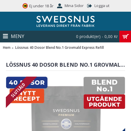
Mina Sidor
Logga ut
Ej under 18 år
MENY
0 produkt(er) - 0,00 Kr
Hem
Lössnus 40 Dosor Blend No.1 Grovmald Express Refill
LÖSSNUS 40 DOSOR BLEND NO.1 GROVMALD EXPRESS REFILL
SLUTSÅLD