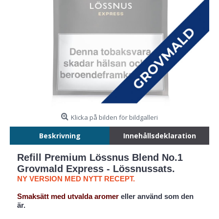
Klicka på bilden för bildgalleri
Beskrivning
Innehållsdeklaration
Refill Premium Lössnus Blend No.1
Grovmald Express - Lössnussats.
NY VERSION MED NYTT RECEPT.
Smaksätt med utvalda aromer
eller använd som den
är.