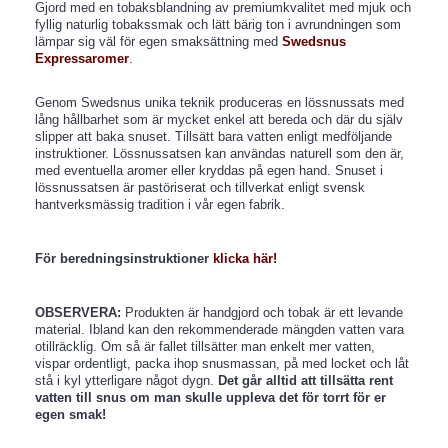
Gjord med en tobaksblandning av premiumkvalitet med mjuk och
fyllig naturlig tobakssmak och lätt bärig ton i avrundningen som
lämpar sig väl för egen smaksättning med
Swedsnus
Expressaromer
.
Genom Swedsnus unika teknik produceras en lössnussats med
lång hållbarhet som är mycket enkel att bereda och där du själv
slipper att baka snuset. Tillsätt bara vatten enligt medföljande
instruktioner. Lössnussatsen kan användas naturell som den är,
med eventuella aromer eller kryddas på egen hand. Snuset i
lössnussatsen är pastöriserat och tillverkat enligt svensk
hantverksmässig tradition i vår egen fabrik.
För beredningsinstruktioner
klicka här!
OBSERVERA:
Produkten är handgjord och tobak är ett levande
material. Ibland kan den rekommenderade mängden vatten vara
otillräcklig. Om så är fallet tillsätter man enkelt mer vatten,
vispar ordentligt, packa ihop snusmassan, på med locket och låt
stå i kyl ytterligare något dygn.
Det går alltid att tillsätta rent
vatten till snus om man skulle uppleva det för torrt för er
egen smak!