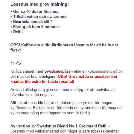
Lössnus med grov malning:
• Ger ca 40 dosor lössnus.
• Tillsätt vatten och ev. aromer.
• Bearbeta snuset väl.*
• Färdig på bara 5 minuter.
• Refill.
OBS!
Kylförvara alltid färdigberett lössnus för att hålla det
färskt.
*TIPS
Knåda snuset med
Swedsnuspåsen
eller en köksassistent så blir
det mycket kramvänligare.
OBS! Grovmalda snussatser bör
knådas lite extra för bästa resultat!
Använd alltid god hygien och rena verktyg för att undvika att
påverka kvalitén negativt.
Allt fuktat snus blir bättre i smaken ju längre det får mogna i
kylförvaring. Ett tips är att förbereda en ny snussats för mognad i
kylen varje gång man öppnar en som är färdig.
Ny version av Swedsnus Blend No.1 Grovmald Refill
-
Lössnus med välbalanserad och något ljusare tobaksskaraktär.