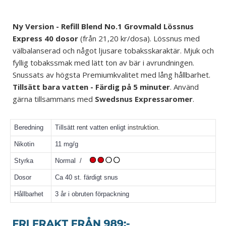
Ny Version - Refill Blend No.1 Grovmald Lössnus
Express 40 dosor
(från 2
1,20
kr/dosa). Lössnus med
välbalanserad och något ljusare tobaksskaraktär. Mjuk och
fyllig tobakssmak med lätt ton av bär i avrundningen.
Snussats av högsta Premiumkvalitet med lång hållbarhet.
Tillsätt bara vatten - Färdig på 5 minuter
. Använd
gärna tillsammans med
Swedsnus Expressaromer
.
Beredning
Tillsätt rent vatten enligt
instruktion
.
Nikotin
11 mg/g
Styrka
Normal /
Dosor
Ca 40 st. färdigt snus
Hållbarhet
3 år i obruten förpackning